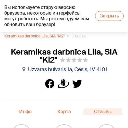
Вы используете старую версию
+21
°C
браузера, некоторые интерфейсы
Закрыть
могут работать. Мы рекомендуем вам
обновить ваш браузер!
1188 каталог компаний
Керамика
Keramikas darbnīca Lila, SIA "Ki2"
Отзывы
Keramikas darbnīca Lila, SIA
"Ki2"
Uzvaras bulvāris 1a, Cēsis, LV-4101
Инфо
Карта
Отзывы