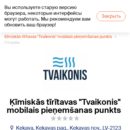
Вы используете старую версию
+25
°C
браузера, некоторые интерфейсы
Закрыть
могут работать. Мы рекомендуем вам
обновить ваш браузер!
1188 каталог компаний
Химчистка
Ķīmiskās tīrītavas "Tvaikonis" mobilais pieņemšanas punkts
Отзывы
Ķīmiskās tīrītavas "Tvaikonis"
mobilais pieņemšanas punkts
Ķekava, Ķekavas pag., Ķekavas nov., LV-2123