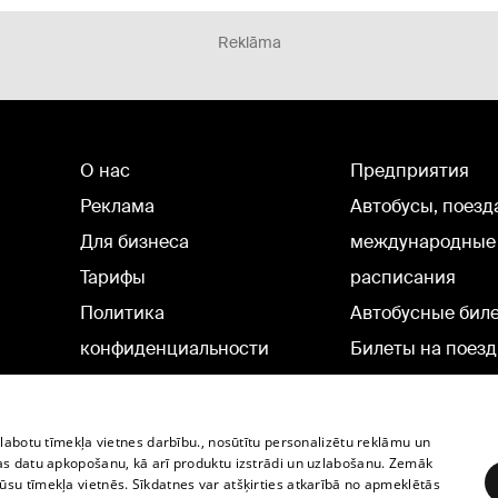
Reklāma
О нас
Предприятия
Реклама
Автобусы, поезд
Для бизнеса
международные
Тарифы
расписания
Политика
Автобусные бил
конфиденциальности
Билеты на поезд
Настройки cookie
Политическая реклама
zlabotu tīmekļa vietnes darbību., nosūtītu personalizētu reklāmu un
Политика использования
as datu apkopošanu, kā arī produktu izstrādi un uzlabošanu. Zemāk
su tīmekļa vietnēs. Sīkdatnes var atšķirties atkarībā no apmeklētās
cookie файлов