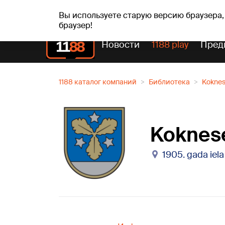
чт, 06.08.2026.
+21
°C
Alfrēds, Fredis, Madars
Вы используете старую версию браузера,
браузер!
Новости
1188 play
Пред
1188 каталог компаний
Библиотека
Koknes
Koknese
1905. gada iela