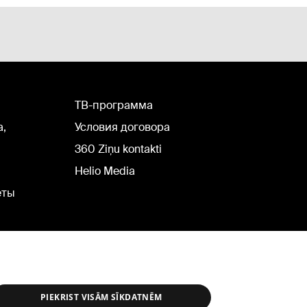
TВ-программа
а,
Условия договора
360 Ziņu kontakti
Helio Media
еты
PIEKRIST VISĀM SĪKDATNĒM