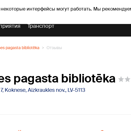
Прогноз погоды
Гороскопы
 некоторые интерфейсы могут работать. Мы рекомендуе
приятия
Транспорт
es pagasta bibliotēka
Отзывы
s pagasta bibliotēka
 7, Koknese, Aizkraukles nov., LV-5113