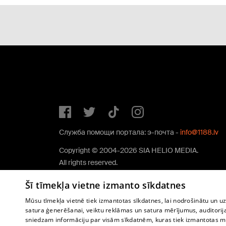
Служба помощи портала: э-почта -
info@1188.lv
Copyright © 2004-2026 SIA HELIO MEDIA.
All rights reserved.
Šī tīmekļa vietne izmanto sīkdatnes
Mūsu tīmekļa vietnē tiek izmantotas sīkdatnes, lai nodrošinātu un u
satura ģenerēšanai, veiktu reklāmas un satura mērījumus, auditorij
sniedzam informāciju par visām sīkdatnēm, kuras tiek izmantotas mū