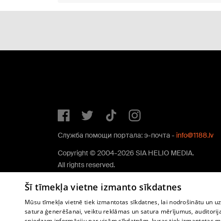
Служба помощи портала: э-почта -
info@1188.lv
Copyright © 2004-2026 SIA HELIO MEDIA.
All rights reserved.
Šī tīmekļa vietne izmanto sīkdatnes
Mūsu tīmekļa vietnē tiek izmantotas sīkdatnes, lai nodrošinātu un u
satura ģenerēšanai, veiktu reklāmas un satura mērījumus, auditorij
sniedzam informāciju par visām sīkdatnēm, kuras tiek izmantotas mū