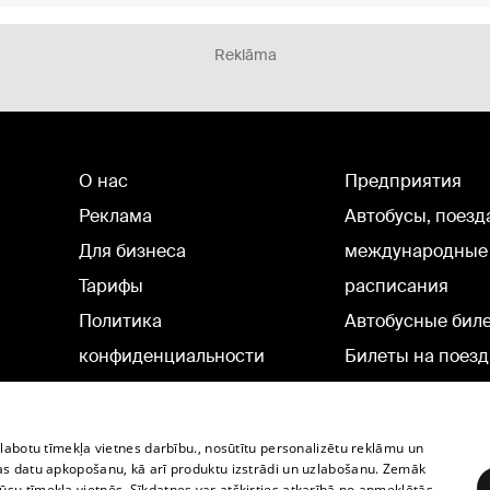
Reklāma
О нас
Предприятия
Реклама
Автобусы, поезд
Для бизнеса
международные
Тарифы
расписания
Политика
Автобусные бил
конфиденциальности
Билеты на поезд
Настройки cookie
Политическая реклама
zlabotu tīmekļa vietnes darbību., nosūtītu personalizētu reklāmu un
Политика использования
as datu apkopošanu, kā arī produktu izstrādi un uzlabošanu. Zemāk
su tīmekļa vietnēs. Sīkdatnes var atšķirties atkarībā no apmeklētās