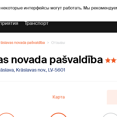
Прогноз погоды
Гороскопы
lavs
 некоторые интерфейсы могут работать. Мы рекомендуе
приятия
Транспорт
rāslavas novada pašvaldība
Отзывы
as novada pašvaldība
rāslava, Krāslavas nov., LV-5601
Карта