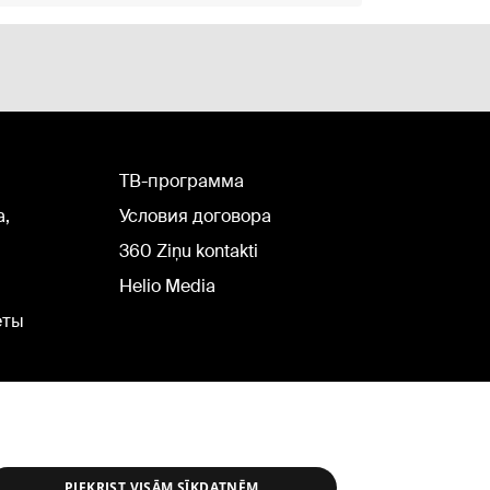
TВ-программа
а,
Условия договора
360 Ziņu kontakti
Helio Media
еты
PIEKRIST VISĀM SĪKDATNĒM