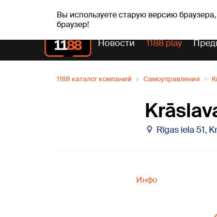
сб, 08.08.2026.
+19
°C
Mudīte, Vladislava, Vladis
Вы используете старую версию браузера,
браузер!
Новости
1188 play
Пред
1188 каталог компаний
Самоуправления
K
Krāslav
Rīgas iela 51, K
Инфо