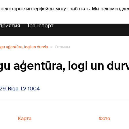
Прогноз погоды
Гороскопы
lavs
 некоторые интерфейсы могут работать. Мы рекомендуе
приятия
Транспорт
gu aģentūra, logi un durvis
Отзывы
gu aģentūra, logi un dur
29, Rīga, LV-1004
Карта
Фото