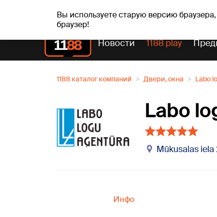
сб, 08.08.2026.
+21
°C
Mudīte, Vladislava, Vladis
Вы используете старую версию браузера,
браузер!
Новости
1188 play
Пред
1188 каталог компаний
Двери, окна
Labo lo
Labo lo
Mūkusalas iela 
Инфо