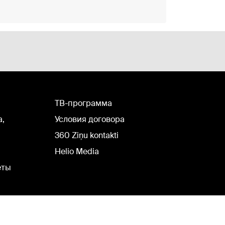
TВ-программа
а,
Условия договора
360 Ziņu kontakti
Helio Media
еты