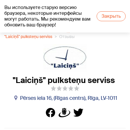
Вы используете старую версию
+21
°C
браузера, некоторые интерфейсы
Закрыть
могут работать. Мы рекомендуем вам
обновить ваш браузер!
1188 каталог компаний
Часы, ремонт часов
"Laiciņš" pulksteņu serviss
Отзывы
"Laiciņš" pulksteņu serviss
Pērses iela 16, (Rīgas centrs), Rīga, LV-1011