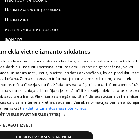
Политическая реклама
Политика
использования cookie
файлов
Добавление
 tīmekļa vietne izmanto sīkdatnes
комментариев
 tīmekļa vietnē tiek izmantotas sīkdatnes, lai nodrošinātu un uzlabotu tīmek
nes darbību., nosūtītu personalizētu reklāmu un satura ģenerēšanai, veiktu
āmas un satura mērījumus, auditorijas datu apkopošanu, kā arī produktu izst
TВ-программа
zlabošanu. Zemāk sniedzam informāciju par visām sīkdatnēm, kuras tiek
Условия договора
ntotas mūsu tīmekļa vietnēs. Sīkdatnes var atšķirties atkarībā no apmeklētā
rneta vietnes sadaļas. Lietotājam jebkurā brīdī ir iespēja piekrist, atteikties va
360 Ziņu kontakti
īt savu piekrišanu. Piekrišanas sniegšana, kā arī tās atsaukšana vai mainīša
ecas uz visām interneta vietnes sadaļām. Vairāk informācijas par izmantotaj
Helio Media
atnēm skatīt
sīkdatņu izmantošanas noteikumos.
ĪT VISUS PARTNERUS
(1718) →
Служба помощи портала: э-почта -
info@1188.lv
PIELĀGOT IZVĒLI
Copyright © 2004-2026 SIA HELIO MEDIA.
All rights reserved.
PIEKRIST VISĀM SĪKDATNĒM