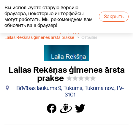
Вы используете старую версию
+26
°C
браузера, некоторые интерфейсы
Закрыть
могут работать. Мы рекомендуем вам
обновить ваш браузер!
1188 каталог компаний
Центр здоровья
Lailas Rekšņas ģimenes ārsta prakse
Отзывы
Lailas Rekšņas ģimenes ārsta
prakse
Brīvības laukums 9, Tukums, Tukuma nov., LV-
3101