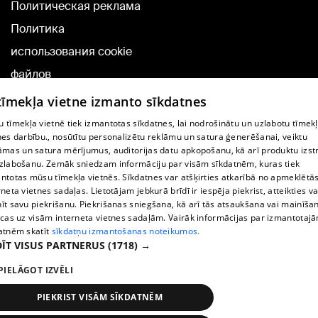
Политическая реклама
Политика
использования cookie
файлов
Добавление
 tīmekļa vietne izmanto sīkdatnes
комментариев
 tīmekļa vietnē tiek izmantotas sīkdatnes, lai nodrošinātu un uzlabotu tīmek
nes darbību., nosūtītu personalizētu reklāmu un satura ģenerēšanai, veiktu
āmas un satura mērījumus, auditorijas datu apkopošanu, kā arī produktu izst
TВ-программа
zlabošanu. Zemāk sniedzam informāciju par visām sīkdatnēm, kuras tiek
Условия договора
ntotas mūsu tīmekļa vietnēs. Sīkdatnes var atšķirties atkarībā no apmeklētā
rneta vietnes sadaļas. Lietotājam jebkurā brīdī ir iespēja piekrist, atteikties va
360 Ziņu kontakti
īt savu piekrišanu. Piekrišanas sniegšana, kā arī tās atsaukšana vai mainīša
ecas uz visām interneta vietnes sadaļām. Vairāk informācijas par izmantotaj
Helio Media
atnēm skatīt
sīkdatņu izmantošanas noteikumos.
ĪT VISUS PARTNERUS
(1718) →
Служба помощи портала: э-почта -
info@1188.lv
PIELĀGOT IZVĒLI
Copyright © 2004-2026 SIA HELIO MEDIA.
All rights reserved.
PIEKRIST VISĀM SĪKDATNĒM