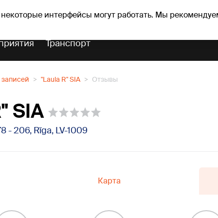
оз погоды
Гороскопы
 некоторые интерфейсы могут работать. Мы рекомендуе
приятия
Транспорт
 записей
"Laula R" SIA
Отзывы
" SIA
78 - 206, Rīga, LV-1009
Карта