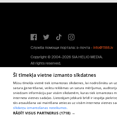
Служба помощи портала: э-почта -
info@1188.lv
Copyright © 2004-2026 SIA HELIO MEDIA.
All rights reserved.
Šī tīmekļa vietne izmanto sīkdatnes
Mūsu tīmekļa vietnē tiek izmantotas sīkdatnes, lai nodrošinātu un u
satura ģenerēšanai, veiktu reklāmas un satura mērījumus, auditorij
sniedzam informāciju par visām sīkdatnēm, kuras tiek izmantotas mū
interneta vietnes sadaļas. Lietotājam jebkurā brīdī ir iespēja piekrist
tās atsaukšana vai mainīšana attiecas uz visām interneta vietnes s
sīkdatņu izmantošanas noteikumos.
RĀDĪT VISUS PARTNERUS
(1718) →