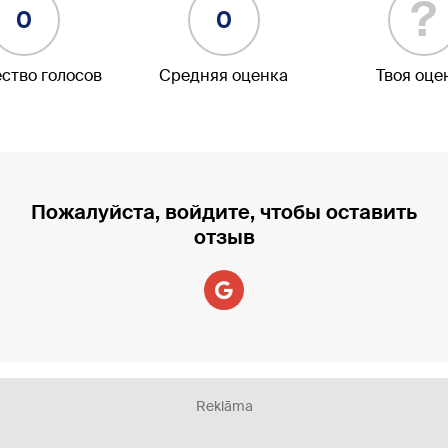
?
0
0
ство голосов
Средняя оценка
Твоя оце
Пожалуйста, войдите, чтобы оставить
отзыв
Reklāma