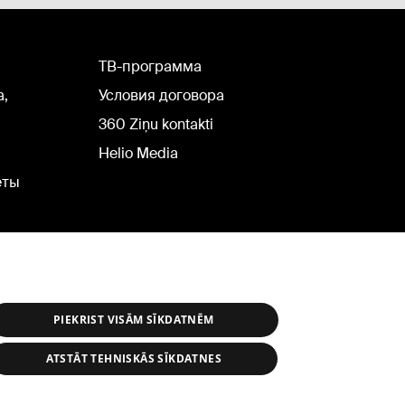
TВ-программа
а,
Условия договора
360 Ziņu kontakti
Helio Media
еты
PIEKRIST VISĀM SĪKDATNĒM
ATSTĀT TEHNISKĀS SĪKDATNES