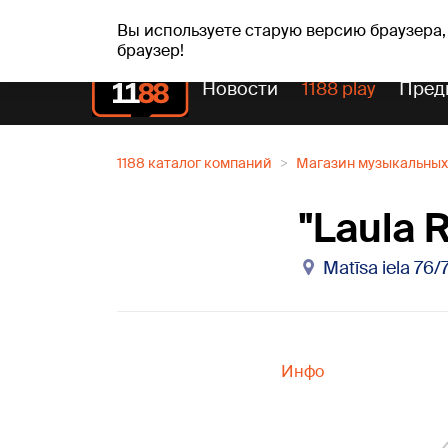
Прогн
чт, 06.08.2026.
+27
°C
Aisma, Askolds
Вы используете старую версию браузера,
браузер!
Новости
1188 play
Пред
1188 каталог компаний
Магазин музыкальных
"Laula R
Matīsa iela 76/
Инфо