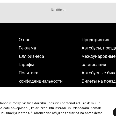
Reklāma
О нас
Предприятия
Реклама
Автобусы, поезд
Для бизнеса
международные
Тарифы
расписания
Политика
Автобусные бил
конфиденциальности
Билеты на поезд
Настройки cookie
Политическая реклама
zlabotu tīmekļa vietnes darbību., nosūtītu personalizētu reklāmu un
Политика использования
as datu apkopošanu, kā arī produktu izstrādi un uzlabošanu. Zemāk
su tīmekļa vietnēs. Sīkdatnes var atšķirties atkarībā no apmeklētās
cookie файлов