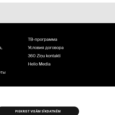
TВ-программа
а,
Условия договора
360 Ziņu kontakti
Helio Media
еты
PIEKRIST VISĀM SĪKDATNĒM