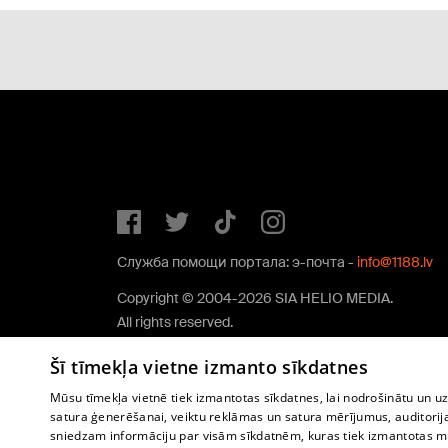
Служба помощи портала: э-почта -
info@1188.lv
Copyright © 2004-2026 SIA HELIO MEDIA.
All rights reserved.
Šī tīmekļa vietne izmanto sīkdatnes
Mūsu tīmekļa vietnē tiek izmantotas sīkdatnes, lai nodrošinātu un u
satura ģenerēšanai, veiktu reklāmas un satura mērījumus, auditorij
sniedzam informāciju par visām sīkdatnēm, kuras tiek izmantotas mū