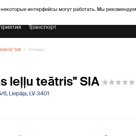
Прогноз погоды
Гороскопы
 некоторые интерфейсы могут работать. Мы рекомендуе
приятия
Транспорт
 teātris" SIA
Отзывы
s leļļu teātris" SIA
/6, Liepāja, LV-3401