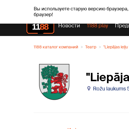
пт, 07.08.2026.
+18
°C
Alfrēds, Fredis, Madars
Вы используете старую версию браузера,
браузер!
Новости
1188 play
Пред
1188 каталог компаний
Театр
"Liepājas leļļu
"Liepāja
Rožu laukums 5