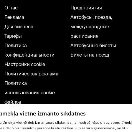
О нас
Предприятия
Реклама
Автобусы, поезда,
Для бизнеса
международные
Тарифы
расписания
Политика
Автобусные билеты
конфиденциальности
Билеты на поезд
Настройки cookie
Политическая реклама
Политика
использования cookie
файлов
Добавление
 tīmekļa vietne izmanto sīkdatnes
комментариев
 tīmekļa vietnē tiek izmantotas sīkdatnes, lai nodrošinātu un uzlabotu tīmek
nes darbību., nosūtītu personalizētu reklāmu un satura ģenerēšanai, veiktu