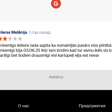
ilerss Melānija
1 год назад
riesmīgs ēdiens tada sajūta ka nomainījās pavārs viss pilnībā 
riesmīgi bija 03.06.25 līdz tam bridim kad tur esmu ēdīs vis bij
aršīgi bet šodien drausmīgi visi kartupeļi eļļa est nevar
Reklāma
О нас
Предприятия