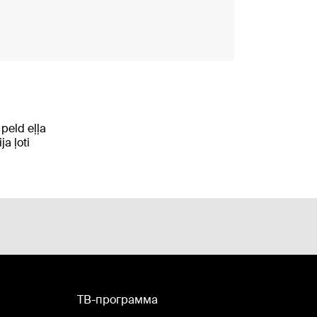
peld eļļa
a ļoti
TВ-программа