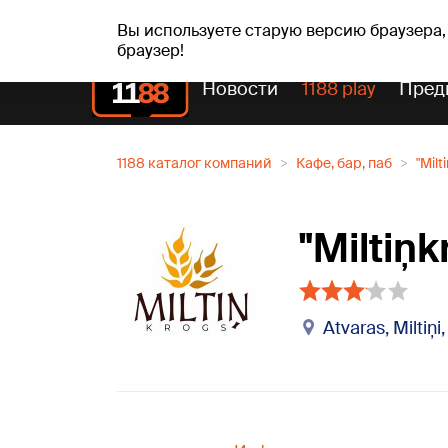
пт, 07.08.2026.
+18
°C
Alfrēds, Fredis, Madars
Вы используете старую версию браузера,
браузер!
Новости
1188 play
Пред
1188 каталог компаний
Кафе, бар, паб
"Milt
"Miltiņk
Atvaras, Miltiņ