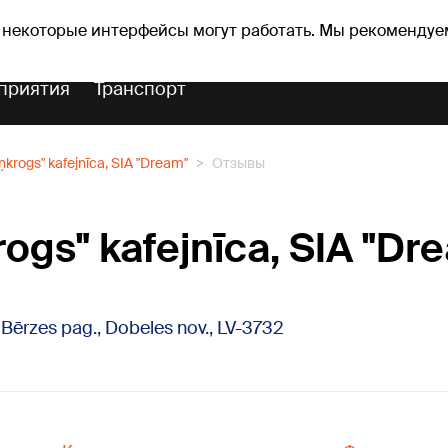
Прогноз погоды
Гороскопы
 некоторые интерфейсы могут работать. Мы рекомендуе
приятия
Транспорт
iņkrogs" kafejnīca, SIA "Dream"
Отзывы
rogs" kafejnīca, SIA "Dr
i, Bērzes pag., Dobeles nov., LV-3732