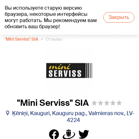
Вы используете старую версию
+11
°C
браузера, некоторые интерфейсы
Закрыть
могут работать. Мы рекомендуем вам
обновить ваш браузер!
1188 каталог компаний
Кондиционеры, вентиляция
"Mini Serviss" SIA
Отзывы
"Mini Serviss" SIA
Ķēniņi, Kauguri, Kauguru pag., Valmieras nov., LV-
4224