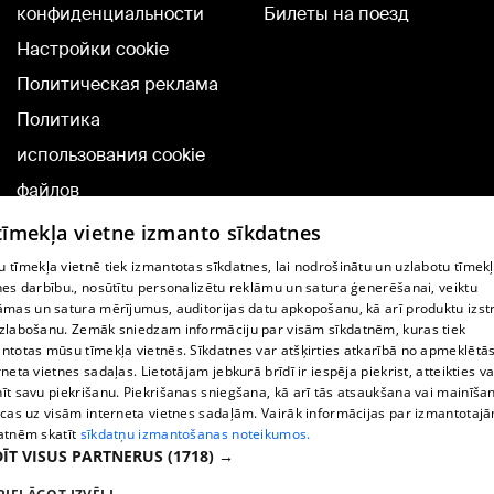
конфиденциальности
Билеты на поезд
Настройки cookie
Политическая реклама
Политика
использования cookie
файлов
Добавление
 tīmekļa vietne izmanto sīkdatnes
комментариев
 tīmekļa vietnē tiek izmantotas sīkdatnes, lai nodrošinātu un uzlabotu tīmek
nes darbību., nosūtītu personalizētu reklāmu un satura ģenerēšanai, veiktu
āmas un satura mērījumus, auditorijas datu apkopošanu, kā arī produktu izst
TВ-программа
zlabošanu. Zemāk sniedzam informāciju par visām sīkdatnēm, kuras tiek
Условия договора
ntotas mūsu tīmekļa vietnēs. Sīkdatnes var atšķirties atkarībā no apmeklētā
rneta vietnes sadaļas. Lietotājam jebkurā brīdī ir iespēja piekrist, atteikties va
360 Ziņu kontakti
īt savu piekrišanu. Piekrišanas sniegšana, kā arī tās atsaukšana vai mainīša
ecas uz visām interneta vietnes sadaļām. Vairāk informācijas par izmantotaj
Helio Media
atnēm skatīt
sīkdatņu izmantošanas noteikumos.
ĪT VISUS PARTNERUS
(1718) →
Служба помощи портала: э-почта -
info@1188.lv