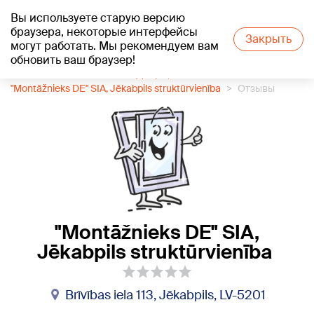
Вы используете старую версию
+21
°C
браузера, некоторые интерфейсы
Закрыть
могут работать. Мы рекомендуем вам
обновить ваш браузер!
1188 каталог компаний
Двери, окна
"Montāžnieks DE" SIA, Jēkabpils struktūrvienība
Отзывы
"Montāžnieks DE" SIA,
Jēkabpils struktūrvienība
Brīvības iela 113, Jēkabpils, LV-5201