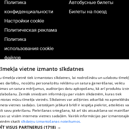
Политика
Автобусные билеты
конфиденциальности
Билеты на поезд
Настройки cookie
Политическая реклама
Политика
использования cookie
файлов
Добавление
 tīmekļa vietne izmanto sīkdatnes
комментариев
 tīmekļa vietnē tiek izmantotas sīkdatnes, lai nodrošinātu un uzlabotu tīmek
nes darbību., nosūtītu personalizētu reklāmu un satura ģenerēšanai, veiktu
āmas un satura mērījumus, auditorijas datu apkopošanu, kā arī produktu izst
TВ-программа
zlabošanu. Zemāk sniedzam informāciju par visām sīkdatnēm, kuras tiek
Условия договора
ntotas mūsu tīmekļa vietnēs. Sīkdatnes var atšķirties atkarībā no apmeklētā
rneta vietnes sadaļas. Lietotājam jebkurā brīdī ir iespēja piekrist, atteikties va
360 Ziņu kontakti
īt savu piekrišanu. Piekrišanas sniegšana, kā arī tās atsaukšana vai mainīša
ecas uz visām interneta vietnes sadaļām. Vairāk informācijas par izmantotaj
Helio Media
atnēm skatīt
sīkdatņu izmantošanas noteikumos.
ĪT VISUS PARTNERUS
(1718) →