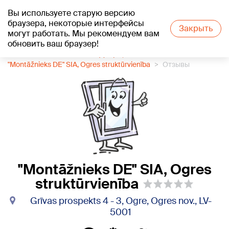
Вы используете старую версию
+21
°C
браузера, некоторые интерфейсы
Закрыть
могут работать. Мы рекомендуем вам
обновить ваш браузер!
1188 каталог компаний
Двери, окна
"Montāžnieks DE" SIA, Ogres struktūrvienība
Отзывы
"Montāžnieks DE" SIA, Ogres
struktūrvienība
Grīvas prospekts 4 - 3, Ogre, Ogres nov., LV-
5001