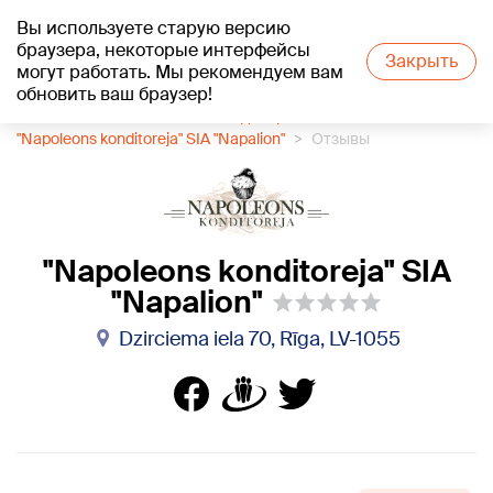
Вы используете старую версию
+21
°C
браузера, некоторые интерфейсы
Закрыть
могут работать. Мы рекомендуем вам
обновить ваш браузер!
1188 каталог компаний
Кондитерская
"Napoleons konditoreja" SIA "Napalion"
Отзывы
"Napoleons konditoreja" SIA
"Napalion"
Dzirciema iela 70, Rīga, LV-1055