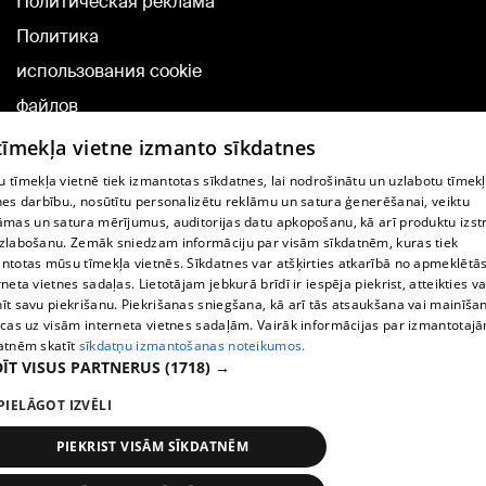
Политическая реклама
Политика
использования cookie
файлов
Добавление
 tīmekļa vietne izmanto sīkdatnes
комментариев
 tīmekļa vietnē tiek izmantotas sīkdatnes, lai nodrošinātu un uzlabotu tīmek
nes darbību., nosūtītu personalizētu reklāmu un satura ģenerēšanai, veiktu
āmas un satura mērījumus, auditorijas datu apkopošanu, kā arī produktu izst
TВ-программа
zlabošanu. Zemāk sniedzam informāciju par visām sīkdatnēm, kuras tiek
Условия договора
ntotas mūsu tīmekļa vietnēs. Sīkdatnes var atšķirties atkarībā no apmeklētā
rneta vietnes sadaļas. Lietotājam jebkurā brīdī ir iespēja piekrist, atteikties va
360 Ziņu kontakti
īt savu piekrišanu. Piekrišanas sniegšana, kā arī tās atsaukšana vai mainīša
ecas uz visām interneta vietnes sadaļām. Vairāk informācijas par izmantotaj
Helio Media
atnēm skatīt
sīkdatņu izmantošanas noteikumos.
ĪT VISUS PARTNERUS
(1718) →
Служба помощи портала: э-почта -
info@1188.lv
PIELĀGOT IZVĒLI
Copyright © 2004-2026 SIA HELIO MEDIA.
All rights reserved.
PIEKRIST VISĀM SĪKDATNĒM