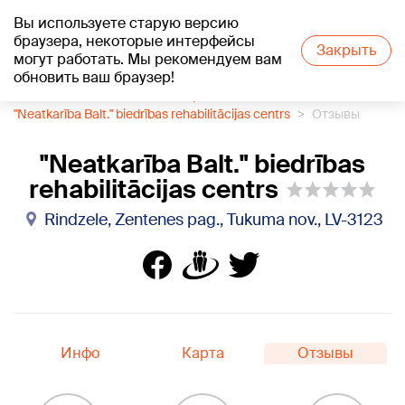
Вы используете старую версию
+23
°C
браузера, некоторые интерфейсы
Закрыть
могут работать. Мы рекомендуем вам
обновить ваш браузер!
1188 каталог компаний
Нарколог
"Neatkarība Balt." biedrības rehabilitācijas centrs
Отзывы
"Neatkarība Balt." biedrības
rehabilitācijas centrs
Rindzele, Zentenes pag., Tukuma nov., LV-3123
Инфо
Карта
Отзывы