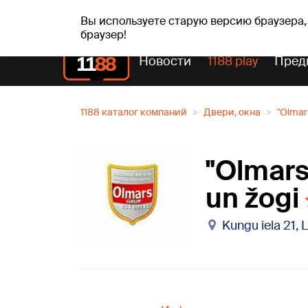
пт, 07.08.2026.
+19
°C
Alfrēds, Fredis, Madars
Вы используете старую версию браузера,
браузер!
Новости
1188 play
Пред
1188 каталог компаний
Двери, окна
"Olmars
"Olmars 
un žogi
Kungu iela 21, 