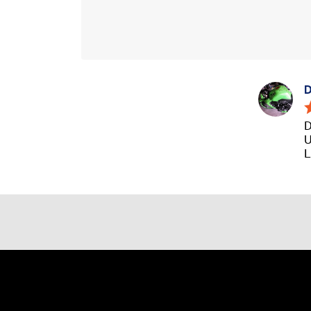
D
D
U
L