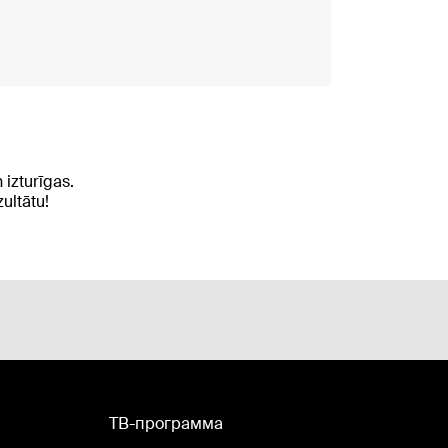
 izturīgas.
zultātu!
TВ-программа