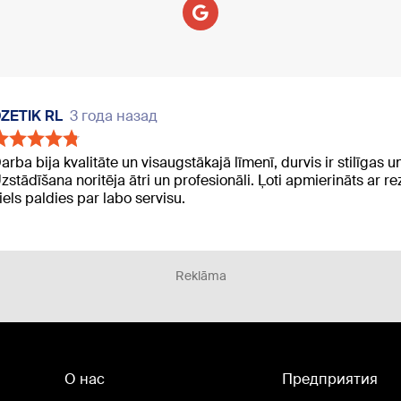
ZETIK RL
3 года назад
arba bija kvalitāte un visaugstākajā līmenī, durvis ir stilīgas un
zstādīšana noritēja ātri un profesionāli. Ļoti apmierināts ar re
iels paldies par labo servisu.
Reklāma
О нас
Предприятия