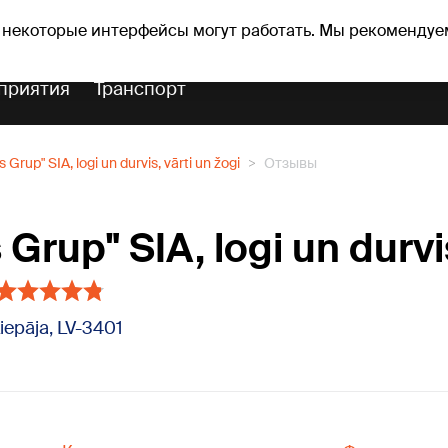
Прогноз погоды
Гороскопы
 некоторые интерфейсы могут работать. Мы рекомендуе
приятия
Транспорт
 Grup" SIA, logi un durvis, vārti un žogi
Отзывы
Grup" SIA, logi un durvis
Liepāja, LV-3401