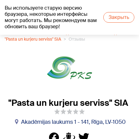
Вы используете старую версию
+19
°C
браузера, некоторые интерфейсы
Закрыть
могут работать. Мы рекомендуем вам
обновить ваш браузер!
1188 каталог компаний
Подписка на печатные издания
"Pasta un kurjeru serviss" SIA
Отзывы
"Pasta un kurjeru serviss" SIA
Akadēmijas laukums 1 - 141, Rīga, LV-1050