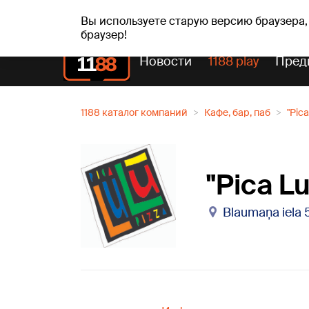
Прогн
чт, 06.08.2026.
+25
°C
Aisma, Askolds
Вы используете старую версию браузера,
браузер!
Новости
1188 play
Пред
1188 каталог компаний
Кафе, бар, паб
"Pic
"Pica L
Blaumaņa iela 5