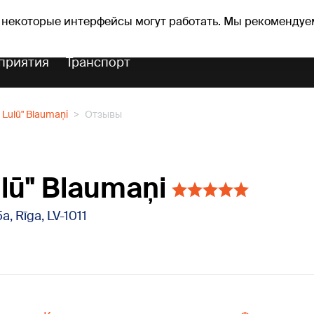
оз погоды
Гороскопы
 некоторые интерфейсы могут работать. Мы рекомендуе
приятия
Транспорт
a Lulū" Blaumaņi
Отзывы
ulū" Blaumaņi
a, Rīga, LV-1011