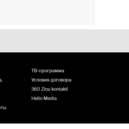
TВ-программа
а,
Условия договора
360 Ziņu kontakti
Helio Media
еты