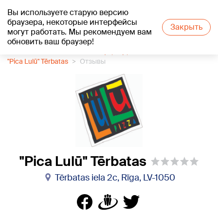
Вы используете старую версию
+16
°C
браузера, некоторые интерфейсы
Закрыть
могут работать. Мы рекомендуем вам
обновить ваш браузер!
1188 каталог компаний
Кафе, бар, паб
"Pica Lulū" Tērbatas
Отзывы
"Pica Lulū" Tērbatas
Tērbatas iela 2c, Rīga, LV-1050