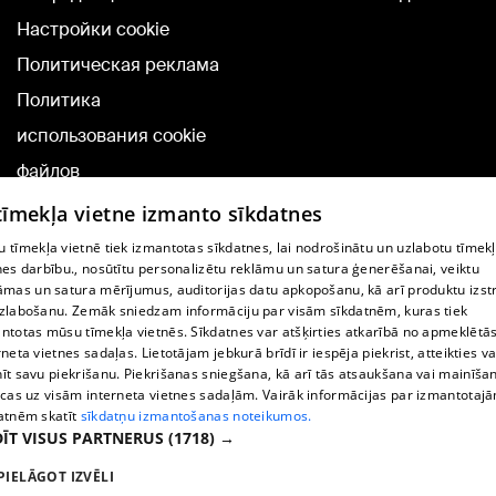
Настройки cookie
Политическая реклама
Политика
использования cookie
файлов
Добавление
 tīmekļa vietne izmanto sīkdatnes
комментариев
 tīmekļa vietnē tiek izmantotas sīkdatnes, lai nodrošinātu un uzlabotu tīmek
nes darbību., nosūtītu personalizētu reklāmu un satura ģenerēšanai, veiktu
āmas un satura mērījumus, auditorijas datu apkopošanu, kā arī produktu izst
TВ-программа
zlabošanu. Zemāk sniedzam informāciju par visām sīkdatnēm, kuras tiek
Условия договора
ntotas mūsu tīmekļa vietnēs. Sīkdatnes var atšķirties atkarībā no apmeklētā
rneta vietnes sadaļas. Lietotājam jebkurā brīdī ir iespēja piekrist, atteikties va
360 Ziņu kontakti
īt savu piekrišanu. Piekrišanas sniegšana, kā arī tās atsaukšana vai mainīša
ecas uz visām interneta vietnes sadaļām. Vairāk informācijas par izmantotaj
Helio Media
atnēm skatīt
sīkdatņu izmantošanas noteikumos.
ĪT VISUS PARTNERUS
(1718) →
Служба помощи портала: э-почта -
info@1188.lv
PIELĀGOT IZVĒLI
Copyright © 2004-2026 SIA HELIO MEDIA.