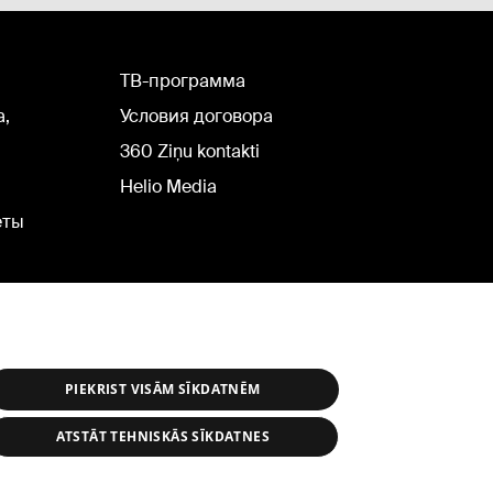
TВ-программа
а,
Условия договора
360 Ziņu kontakti
Helio Media
еты
PIEKRIST VISĀM SĪKDATNĒM
ATSTĀT TEHNISKĀS SĪKDATNES