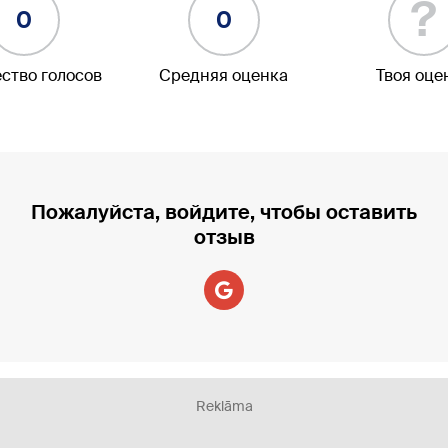
?
0
0
ство голосов
Средняя оценка
Твоя оце
Пожалуйста, войдите, чтобы оставить
отзыв
Reklāma