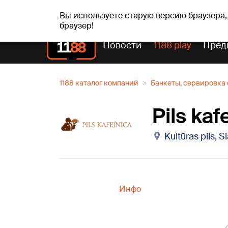
пт, 07.08.2026.
+17
°C
Alfrēds, Fredis, Madars
Вы используете старую версию браузера,
браузер!
Новости
1188 play
Пред
1188 каталог компаний
Банкеты, сервировка 
Pils kaf
Kultūras pils, 
Инфо