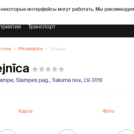
Прогноз погоды
Гороскопы
 некоторые интерфейсы могут работать. Мы рекомендуе
приятия
Транспорт
стола
Pils kafejnīca
Отзывы
ejnīca
Slampe, Slampes pag., Tukuma nov., LV-3119
Карта
Фото