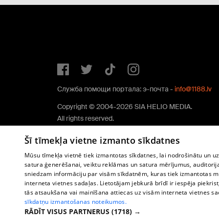
Служба помощи портала: э-почта -
info@1188.lv
Copyright © 2004-2026 SIA HELIO MEDIA.
All rights reserved.
Šī tīmekļa vietne izmanto sīkdatnes
Mūsu tīmekļa vietnē tiek izmantotas sīkdatnes, lai nodrošinātu un u
satura ģenerēšanai, veiktu reklāmas un satura mērījumus, auditorij
sniedzam informāciju par visām sīkdatnēm, kuras tiek izmantotas mū
interneta vietnes sadaļas. Lietotājam jebkurā brīdī ir iespēja piekrist
tās atsaukšana vai mainīšana attiecas uz visām interneta vietnes s
sīkdatņu izmantošanas noteikumos.
RĀDĪT VISUS PARTNERUS
(1718) →