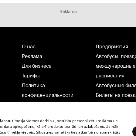
Reklāma
О нас
Предприятия
Реклама
Автобусы, поезд
Для бизнеса
международные
Тарифы
расписания
Политика
Автобусные бил
конфиденциальности
Билеты на поезд
Настройки cookie
Политическая реклама
zlabotu tīmekļa vietnes darbību., nosūtītu personalizētu reklāmu un
Политика использования
as datu apkopošanu, kā arī produktu izstrādi un uzlabošanu. Zemāk
su tīmekļa vietnēs. Sīkdatnes var atšķirties atkarībā no apmeklētās
cookie файлов