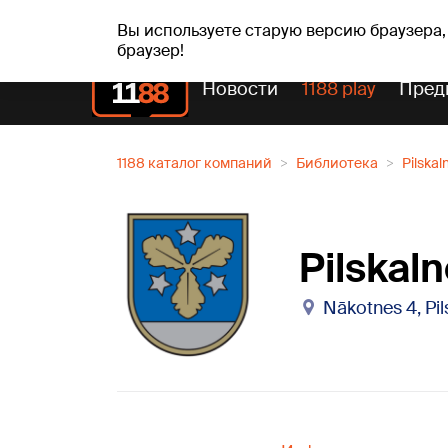
пт, 07.08.2026.
+17
°C
Alfrēds, Fredis, Madars
Вы используете старую версию браузера,
браузер!
Новости
1188 play
Пред
1188 каталог компаний
Библиотека
Pilskal
Pilskal
Nākotnes 4, Pil