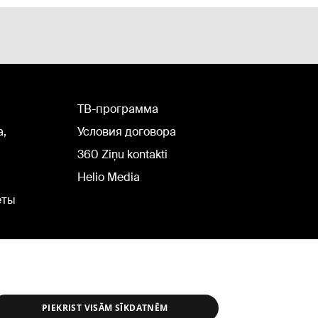
TВ-программа
а,
Условия договора
360 Ziņu kontakti
Helio Media
еты
PIEKRIST VISĀM SĪKDATNĒM