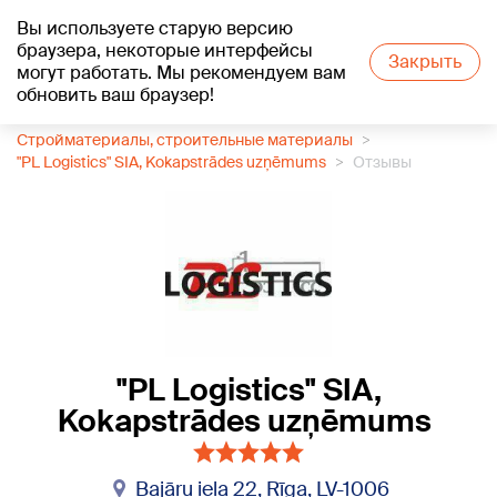
Вы используете старую версию
+21
°C
браузера, некоторые интерфейсы
Закрыть
могут работать. Мы рекомендуем вам
обновить ваш браузер!
1188 каталог компаний
Стройматериалы, строительные материалы
"PL Logistics" SIA, Kokapstrādes uzņēmums
Отзывы
"PL Logistics" SIA,
Kokapstrādes uzņēmums
Bajāru iela 22, Rīga, LV-1006