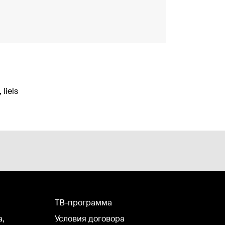
 liels
TВ-программа
а,
Условия договора