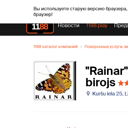
пт, 07.08.2026.
+20
°C
Alfrēds, Fredis, Madars
Вы используете старую версию браузера,
браузер!
Новости
1188 play
Пред
1188 каталог компаний
Похоронные услуги, м
"Rainar
birojs
Kuršu iela 25, 