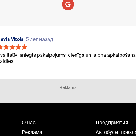
avis Vītols
5 лет назад
valitatīvi sniegts pakalpojums, cienīga un laipna apkalpošana,
aldies!
Reklāma
О нас
Предприятия
Реклама
Автобусы, поезд