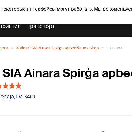
Прогноз погоды
Гороскопы
 некоторые интерфейсы могут работать. Мы рекомендуе
приятия
Транспорт
орги
"Rainar" SIA Ainara Spirģa apbedīšanas birojs
Отзывы
" SIA Ainara Spirģa apb
Liepāja, LV-3401