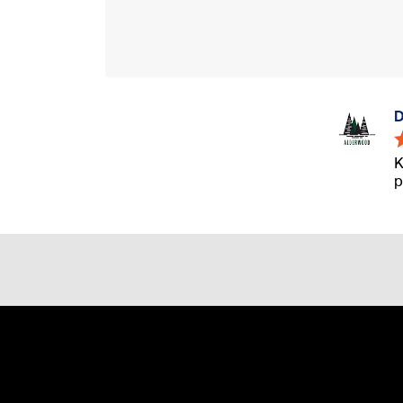
D
K
p