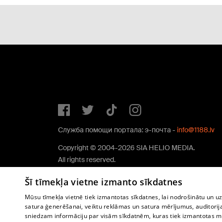
Служба помощи портала: э-почта -
info@1188.lv
Copyright © 2004-2026 SIA HELIO MEDIA.
All rights reserved.
Šī tīmekļa vietne izmanto sīkdatnes
Mūsu tīmekļa vietnē tiek izmantotas sīkdatnes, lai nodrošinātu un u
satura ģenerēšanai, veiktu reklāmas un satura mērījumus, auditorij
sniedzam informāciju par visām sīkdatnēm, kuras tiek izmantotas mū