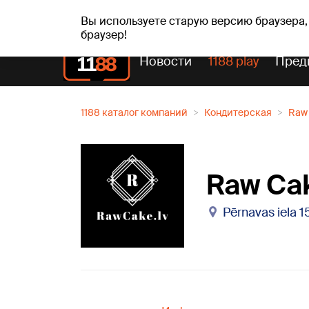
Прогн
чт, 06.08.2026.
+19
°C
Aisma, Askolds
Вы используете старую версию браузера,
браузер!
Новости
1188 play
Пред
1188 каталог компаний
Кондитерская
Raw 
Raw Cak
Pērnavas iela 15