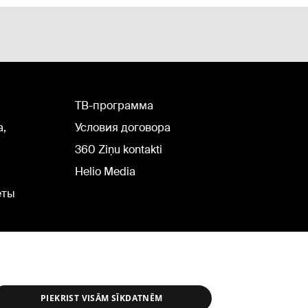
TВ-программа
а,
Условия договора
360 Ziņu kontakti
Helio Media
еты
PIEKRIST VISĀM SĪKDATNĒM