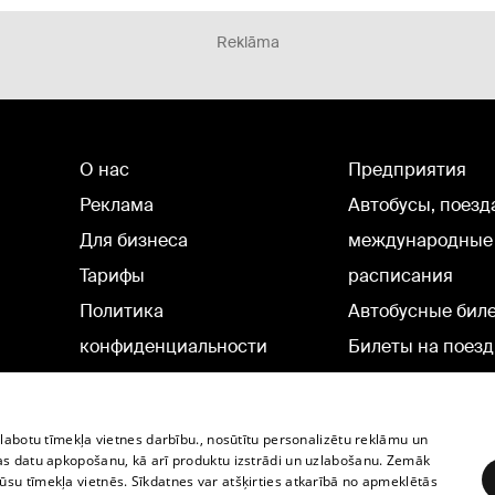
Reklāma
О нас
Предприятия
Реклама
Автобусы, поезд
Для бизнеса
международные
Тарифы
расписания
Политика
Автобусные бил
конфиденциальности
Билеты на поезд
Настройки cookie
Политическая реклама
zlabotu tīmekļa vietnes darbību., nosūtītu personalizētu reklāmu un
Политика использования
as datu apkopošanu, kā arī produktu izstrādi un uzlabošanu. Zemāk
su tīmekļa vietnēs. Sīkdatnes var atšķirties atkarībā no apmeklētās
cookie файлов