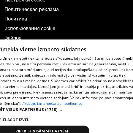
Политическая реклама
Политика
использования cookie
файлов
Добавление
 tīmekļa vietne izmanto sīkdatnes
комментариев
 tīmekļa vietnē tiek izmantotas sīkdatnes, lai nodrošinātu un uzlabotu tīmek
nes darbību., nosūtītu personalizētu reklāmu un satura ģenerēšanai, veiktu
āmas un satura mērījumus, auditorijas datu apkopošanu, kā arī produktu izst
TВ-программа
zlabošanu. Zemāk sniedzam informāciju par visām sīkdatnēm, kuras tiek
Условия договора
ntotas mūsu tīmekļa vietnēs. Sīkdatnes var atšķirties atkarībā no apmeklētā
rneta vietnes sadaļas. Lietotājam jebkurā brīdī ir iespēja piekrist, atteikties va
360 Ziņu kontakti
īt savu piekrišanu. Piekrišanas sniegšana, kā arī tās atsaukšana vai mainīša
ecas uz visām interneta vietnes sadaļām. Vairāk informācijas par izmantotaj
Helio Media
atnēm skatīt
sīkdatņu izmantošanas noteikumos.
ĪT VISUS PARTNERUS
(1718) →
Служба помощи портала: э-почта -
info@1188.lv
PIELĀGOT IZVĒLI
Copyright © 2004-2026 SIA HELIO MEDIA.
All rights reserved.
PIEKRIST VISĀM SĪKDATNĒM