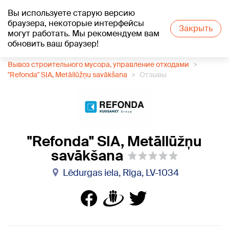
Вы используете старую версию
+26
°C
браузера, некоторые интерфейсы
Закрыть
могут работать. Мы рекомендуем вам
обновить ваш браузер!
1188 каталог компаний
Вывоз строительного мусора, управление отходами
"Refonda" SIA, Metāllūžņu savākšana
Отзывы
"Refonda" SIA, Metāllūžņu
savākšana
Lēdurgas iela, Rīga, LV-1034