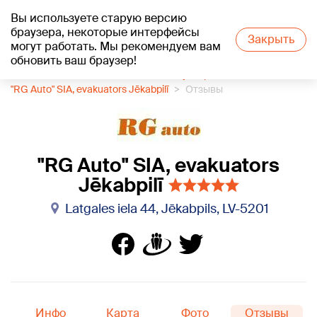
Вы используете старую версию
+16
°C
браузера, некоторые интерфейсы
Закрыть
могут работать. Мы рекомендуем вам
обновить ваш браузер!
1188 каталог компаний
Автоэвакуатор
"RG Auto" SIA, evakuators Jēkabpilī
Отзывы
"RG Auto" SIA, evakuators
Jēkabpilī
Latgales iela 44, Jēkabpils, LV-5201
Инфо
Карта
Фото
Отзывы