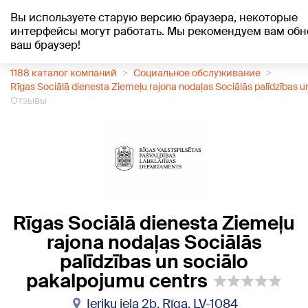
Вы используете старую версию браузера, некоторые
+12
°C
интерфейсы могут работать. Мы рекомендуем вам обн
ваш браузер!
1188 каталог компаний
Социальное обслуживание
Rīgas Sociālā dienesta Ziemeļu rajona nodaļas Sociālās palīdzības 
Отзывы
Rīgas Sociālā dienesta Ziemeļu
rajona nodaļas Sociālās
palīdzības un sociālo
pakalpojumu centrs
Ieriķu iela 2b, Rīga, LV-1084