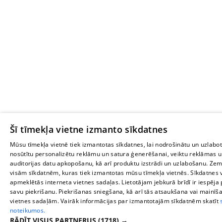
Šī tīmekļa vietne izmanto sīkdatnes
Mūsu tīmekļa vietnē tiek izmantotas sīkdatnes, lai nodrošinātu un uzlabot
nosūtītu personalizētu reklāmu un satura ģenerēšanai, veiktu reklāmas 
auditorijas datu apkopošanu, kā arī produktu izstrādi un uzlabošanu. Ze
visām sīkdatnēm, kuras tiek izmantotas mūsu tīmekļa vietnēs. Sīkdatnes v
apmeklētās interneta vietnes sadaļas. Lietotājam jebkurā brīdī ir iespēja pi
savu piekrišanu. Piekrišanas sniegšana, kā arī tās atsaukšana vai mainīš
vietnes sadaļām. Vairāk informācijas par izmantotajām sīkdatnēm skatīt
noteikumos.
RĀDĪT VISUS PARTNERUS
(1718) →