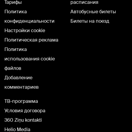
Тарифы
расписания
Политика
Автобусные билеты
конфиденциальности
Билеты на поезд
Настройки cookie
Политическая реклама
Политика
использования cookie
файлов
Добавление
комментариев
TВ-программа
Условия договора
360 Ziņu kontakti
Helio Media