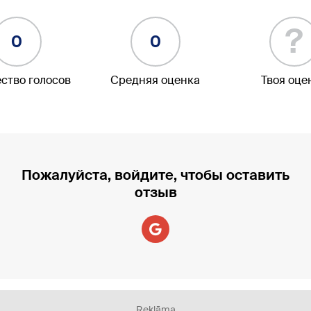
?
0
0
ство голосов
Средняя оценка
Твоя оце
Пожалуйста, войдите, чтобы оставить
отзыв
Reklāma