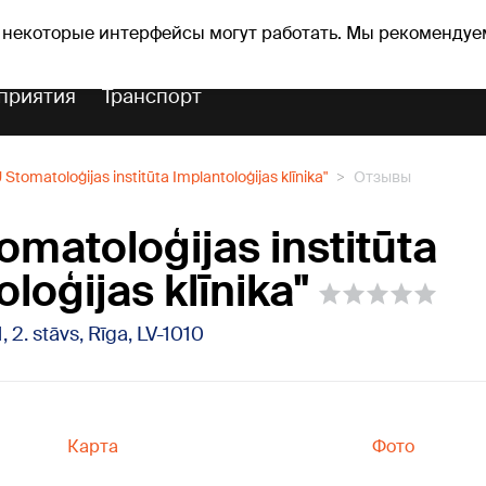
Прогноз погоды
Гороскопы
lavs
 некоторые интерфейсы могут работать. Мы рекомендуе
приятия
Транспорт
Stomatoloģijas institūta Implantoloģijas klīnika"
Отзывы
omatoloģijas institūta
loģijas klīnika"
, 2. stāvs, Rīga, LV-1010
Карта
Фото