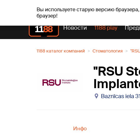
сб, 08.08.2026.
+19
°C
Mudīte, Vladislava, Vladis
Вы используете старую версию браузера,
браузер!
Новости
1188 play
Пред
1188 каталог компаний
Стоматология
"RSU 
"RSU St
Implanto
Baznīcas iela 31
Инфо