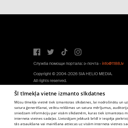
Служба помощи портала: э-почта -
info@1188.lv
Copyright © 2004-2026 SIA HELIO MEDIA.
All rights reserved.
Šī tīmekļa vietne izmanto sīkdatnes
Mūsu tīmekļa vietnē tiek izmantotas sīkdatnes, lai nodrošinātu un u
satura ģenerēšanai, veiktu reklāmas un satura mērījumus, auditorij
sniedzam informāciju par visām sīkdatnēm, kuras tiek izmantotas mū
interneta vietnes sadaļas. Lietotājam jebkurā brīdī ir iespēja piekrist
tās atsaukšana vai mainīšana attiecas uz visām interneta vietnes s