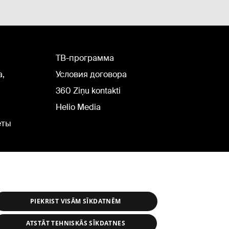
TВ-программа
а,
Условия договора
360 Ziņu kontakti
Helio Media
еты
PIEKRIST VISĀM SĪKDATNĒM
ATSTĀT TEHNISKĀS SĪKDATNES