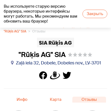
Вы используете старую версию
+17
°C
браузера, некоторые интерфейсы
Закрыть
могут работать. Мы рекомендуем вам
обновить ваш браузер!
1188 каталог компаний
Землемерное дело, геодезия
"Rūķis AG" SIA
Отзывы
"Rūķis AG" SIA
Zaļā iela 32, Dobele, Dobeles nov., LV-3701
Инфо
Карта
Отзывы