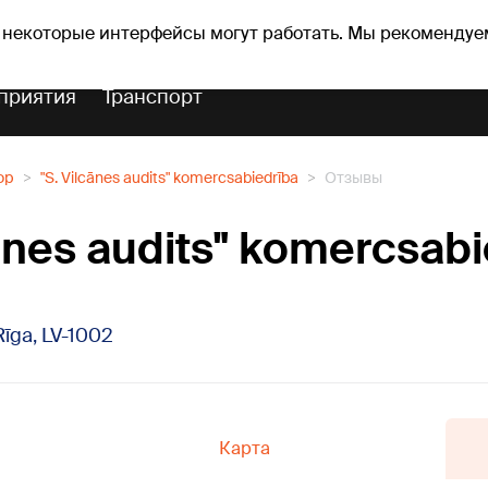
Прогноз погоды
Гороскопы
 некоторые интерфейсы могут работать. Мы рекомендуе
приятия
Транспорт
ор
"S. Vilcānes audits" komercsabiedrība
Отзывы
cānes audits" komercsab
 Rīga, LV-1002
Карта