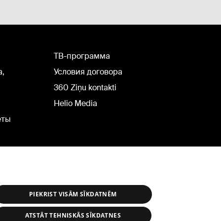
TВ-программа
а,
Условия договора
360 Ziņu kontakti
Helio Media
еты
PIEKRIST VISĀM SĪKDATNĒM
ATSTĀT TEHNISKĀS SĪKDATNES