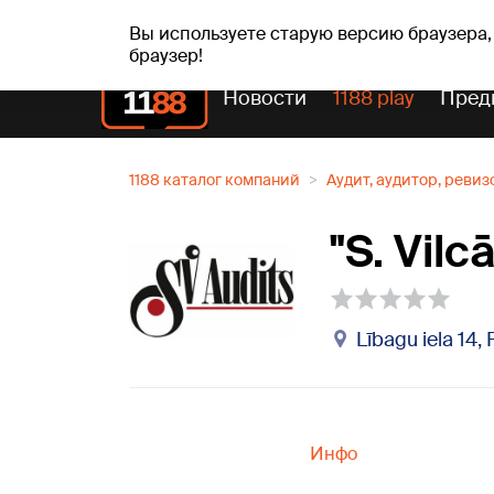
пт, 07.08.2026.
+21
°C
Alfrēds, Fredis, Madars
Вы используете старую версию браузера,
браузер!
Новости
1188 play
Пред
1188 каталог компаний
Аудит, аудитор, ревиз
"S. Vil
Lībagu iela 14,
Инфо