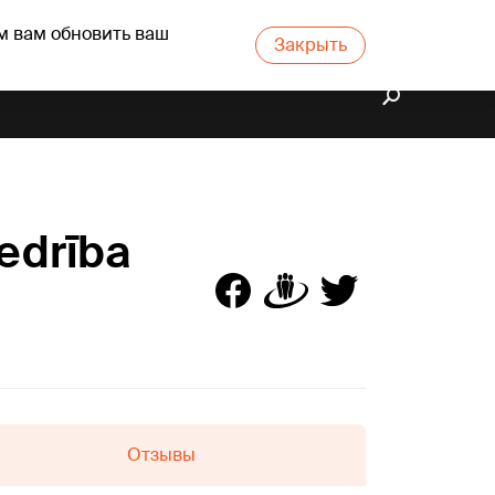
м вам обновить ваш
Закрыть
iedrība
Отзывы