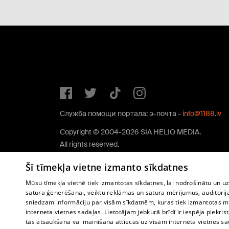
Служба помощи портала: э-почта -
info@1188.lv
Copyright © 2004-2026 SIA HELIO MEDIA.
All rights reserved.
Šī tīmekļa vietne izmanto sīkdatnes
Mūsu tīmekļa vietnē tiek izmantotas sīkdatnes, lai nodrošinātu un u
satura ģenerēšanai, veiktu reklāmas un satura mērījumus, auditorij
sniedzam informāciju par visām sīkdatnēm, kuras tiek izmantotas mū
interneta vietnes sadaļas. Lietotājam jebkurā brīdī ir iespēja piekrist
tās atsaukšana vai mainīšana attiecas uz visām interneta vietnes s