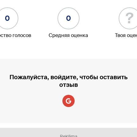
?
0
0
ство голосов
Средняя оценка
Твоя оце
Пожалуйста, войдите, чтобы оставить
отзыв
Reklāma