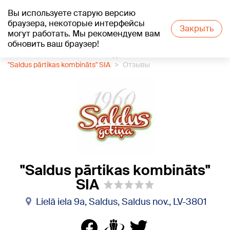
Вы используете старую версию
+21
°C
браузера, некоторые интерфейсы
Закрыть
могут работать. Мы рекомендуем вам
обновить ваш браузер!
1188 каталог компаний
Сладости
"Saldus pārtikas kombināts" SIA
Отзывы
"Saldus pārtikas kombināts"
SIA
Lielā iela 9a, Saldus, Saldus nov., LV-3801