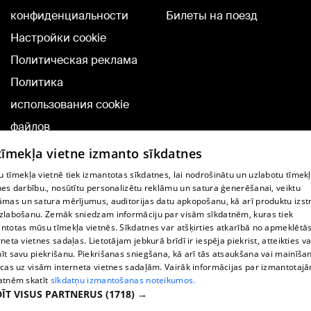
конфиденциальности
Билеты на поезд
Настройки cookie
Политическая реклама
Политика
использования cookie
файлов
Добавление
 tīmekļa vietne izmanto sīkdatnes
комментариев
 tīmekļa vietnē tiek izmantotas sīkdatnes, lai nodrošinātu un uzlabotu tīmek
nes darbību., nosūtītu personalizētu reklāmu un satura ģenerēšanai, veiktu
āmas un satura mērījumus, auditorijas datu apkopošanu, kā arī produktu izst
TВ-программа
zlabošanu. Zemāk sniedzam informāciju par visām sīkdatnēm, kuras tiek
Условия договора
ntotas mūsu tīmekļa vietnēs. Sīkdatnes var atšķirties atkarībā no apmeklētā
rneta vietnes sadaļas. Lietotājam jebkurā brīdī ir iespēja piekrist, atteikties va
360 Ziņu kontakti
īt savu piekrišanu. Piekrišanas sniegšana, kā arī tās atsaukšana vai mainīša
ecas uz visām interneta vietnes sadaļām. Vairāk informācijas par izmantotaj
Helio Media
atnēm skatīt
sīkdatņu izmantošanas noteikumos.
ĪT VISUS PARTNERUS
(1718) →
Служба помощи портала: э-почта -
info@1188.lv