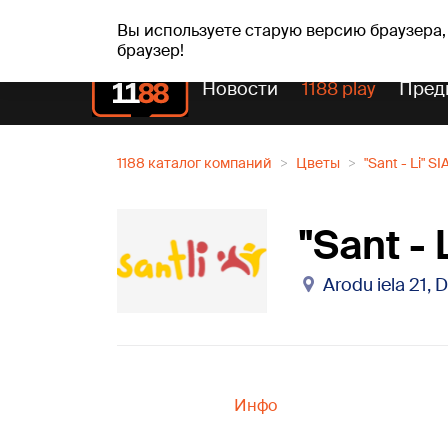
пт, 07.08.2026.
+21
°C
Alfrēds, Fredis, Madars
Вы используете старую версию браузера,
браузер!
Новости
1188 play
Пред
1188 каталог компаний
Цветы
"Sant - Li" SI
"Sant - 
Arodu iela 21, 
Инфо