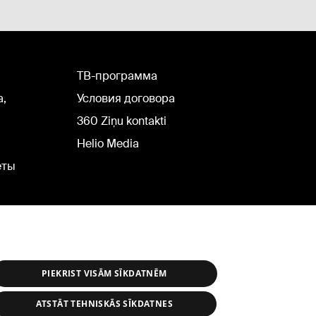
TВ-программа
а,
Условия договора
360 Ziņu kontakti
Helio Media
еты
PIEKRIST VISĀM SĪKDATNĒM
ATSTĀT TEHNISKĀS SĪKDATNES