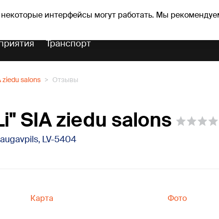
Прогноз погоды
Гороскопы
 некоторые интерфейсы могут работать. Мы рекомендуе
приятия
Транспорт
A ziedu salons
Отзывы
Li" SIA ziedu salons
Daugavpils, LV-5404
Карта
Фото