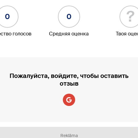
?
0
0
ство голосов
Средняя оценка
Твоя оце
Пожалуйста, войдите, чтобы оставить
отзыв
Reklāma