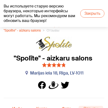
Вы используете старую версию
+23
°C
браузера, некоторые интерфейсы
Закрыть
могут работать. Мы рекомендуем вам
обновить ваш браузер!
1188 каталог компаний
Шторы, ткани
"Spolīte" - aizkaru salons
Отзывы
"Spolīte" - aizkaru salons
Marijas iela 18, Rīga, LV-1011