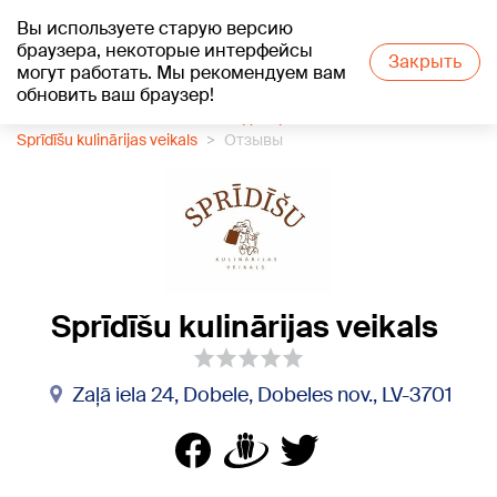
Вы используете старую версию
+17
°C
браузера, некоторые интерфейсы
Закрыть
могут работать. Мы рекомендуем вам
обновить ваш браузер!
1188 каталог компаний
Кондитерская
Sprīdīšu kulinārijas veikals
Отзывы
Sprīdīšu kulinārijas veikals
Zaļā iela 24, Dobele, Dobeles nov., LV-3701