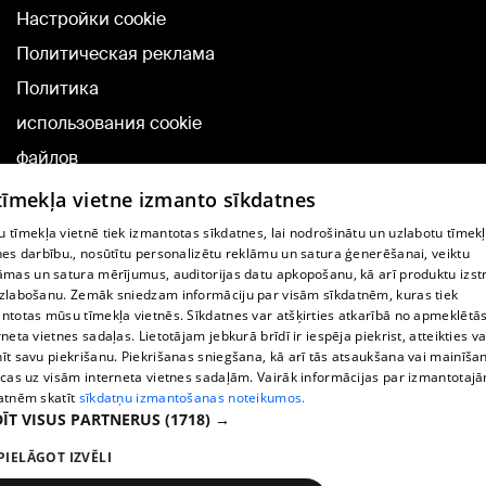
Настройки cookie
Политическая реклама
Политика
использования cookie
файлов
Добавление
 tīmekļa vietne izmanto sīkdatnes
комментариев
 tīmekļa vietnē tiek izmantotas sīkdatnes, lai nodrošinātu un uzlabotu tīmek
nes darbību., nosūtītu personalizētu reklāmu un satura ģenerēšanai, veiktu
āmas un satura mērījumus, auditorijas datu apkopošanu, kā arī produktu izst
TВ-программа
zlabošanu. Zemāk sniedzam informāciju par visām sīkdatnēm, kuras tiek
Условия договора
ntotas mūsu tīmekļa vietnēs. Sīkdatnes var atšķirties atkarībā no apmeklētā
rneta vietnes sadaļas. Lietotājam jebkurā brīdī ir iespēja piekrist, atteikties va
360 Ziņu kontakti
īt savu piekrišanu. Piekrišanas sniegšana, kā arī tās atsaukšana vai mainīša
ecas uz visām interneta vietnes sadaļām. Vairāk informācijas par izmantotaj
Helio Media
atnēm skatīt
sīkdatņu izmantošanas noteikumos.
ĪT VISUS PARTNERUS
(1718) →
Служба помощи портала: э-почта -
info@1188.lv
PIELĀGOT IZVĒLI
Copyright © 2004-2026 SIA HELIO MEDIA.