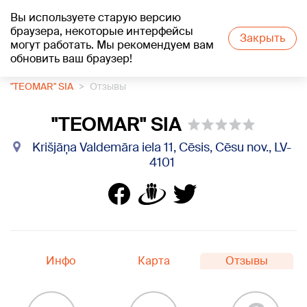
Вы используете старую версию
+16
°C
браузера, некоторые интерфейсы
Закрыть
могут работать. Мы рекомендуем вам
обновить ваш браузер!
1188 каталог компаний
Постельное бельё
"TEOMAR" SIA
Отзывы
"TEOMAR" SIA
Krišjāņa Valdemāra iela 11, Cēsis, Cēsu nov., LV-
4101
Инфо
Карта
Отзывы