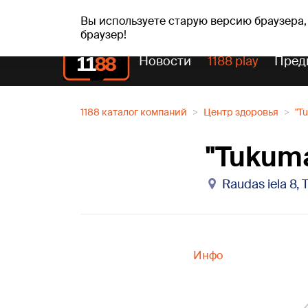
пт, 07.08.2026.
+18
°C
Alfrēds, Fredis, Madars
Вы используете старую версию браузера,
браузер!
Новости
1188 play
Пред
1188 каталог компаний
Центр здоровья
"T
"Tukuma
Raudas iela 8, 
Инфо