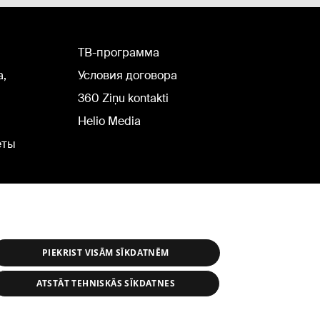
TВ-программа
а,
Условия договора
360 Ziņu kontakti
Helio Media
еты
PIEKRIST VISĀM SĪKDATNĒM
ATSTĀT TEHNISKĀS SĪKDATNES