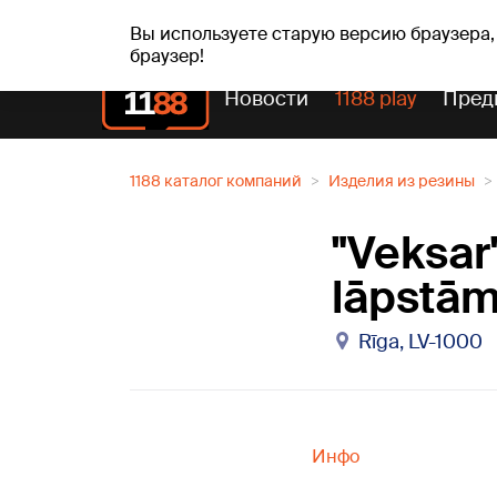
Прогн
чт, 06.08.2026.
+24
°C
Aisma, Askolds
Вы используете старую версию браузера,
браузер!
Новости
1188 play
Пред
1188 каталог компаний
Изделия из резины
"Veksar
lāpstā
Rīga, LV-1000
Инфо