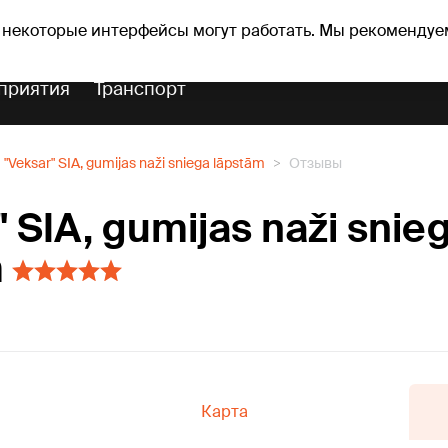
оз погоды
Гороскопы
 некоторые интерфейсы могут работать. Мы рекомендуе
приятия
Транспорт
"Veksar" SIA, gumijas naži sniega lāpstām
Отзывы
" SIA, gumijas naži snie
m
Карта