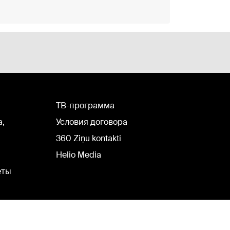
TВ-программа
а,
Условия договора
360 Ziņu kontakti
Helio Media
еты