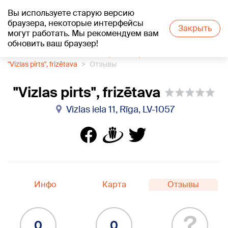
Вы используете старую версию
+22
°C
браузера, некоторые интерфейсы
Закрыть
могут работать. Мы рекомендуем вам
обновить ваш браузер!
1188 каталог компаний
Парикмахерская
"Vizlas pirts", frizētava
Отзывы
"Vizlas pirts", frizētava
Vizlas iela 11, Rīga, LV-1057
Инфо
Карта
Отзывы
?
0
0