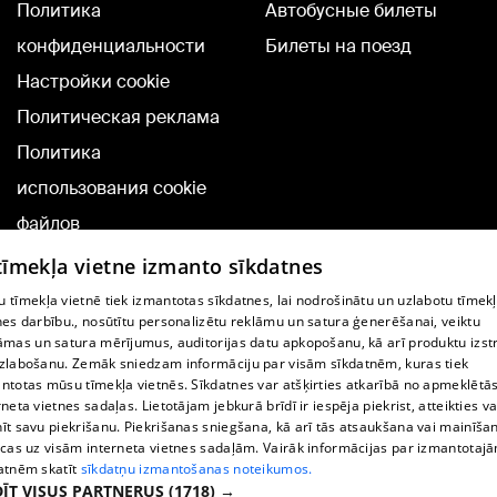
Политика
Автобусные билеты
конфиденциальности
Билеты на поезд
Настройки cookie
Политическая реклама
Политика
использования cookie
файлов
Добавление
 tīmekļa vietne izmanto sīkdatnes
комментариев
 tīmekļa vietnē tiek izmantotas sīkdatnes, lai nodrošinātu un uzlabotu tīmek
nes darbību., nosūtītu personalizētu reklāmu un satura ģenerēšanai, veiktu
āmas un satura mērījumus, auditorijas datu apkopošanu, kā arī produktu izst
TВ-программа
zlabošanu. Zemāk sniedzam informāciju par visām sīkdatnēm, kuras tiek
Условия договора
ntotas mūsu tīmekļa vietnēs. Sīkdatnes var atšķirties atkarībā no apmeklētā
rneta vietnes sadaļas. Lietotājam jebkurā brīdī ir iespēja piekrist, atteikties va
360 Ziņu kontakti
īt savu piekrišanu. Piekrišanas sniegšana, kā arī tās atsaukšana vai mainīša
ecas uz visām interneta vietnes sadaļām. Vairāk informācijas par izmantotaj
Helio Media
atnēm skatīt
sīkdatņu izmantošanas noteikumos.
ĪT VISUS PARTNERUS
(1718) →