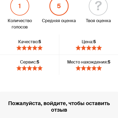
?
1
5
Количество
Средняя оценка
Твоя оценка
голосов
Качество:
5
Цена:
5
Сервис:
5
Место нахождения:
5
Пожалуйста, войдите, чтобы оставить
отзыв