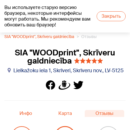
Вы используете старую версию
+15
°C
браузера, некоторые интерфейсы
Закрыть
могут работать. Мы рекомендуем вам
обновить ваш браузер!
1188 каталог компаний
Столярное ремесло
SIA "WOODprint", Skrīveru galdniecība
Отзывы
SIA "WOODprint", Skrīveru
galdniecība
Lielkažoku iela 1, Skrīveri, Skrīveru nov., LV-5125
Инфо
Карта
Отзывы