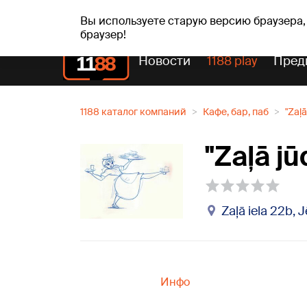
сб, 08.08.2026.
+20
°C
Mudīte, Vladislava, Vladis
Вы используете старую версию браузера,
браузер!
Новости
1188 play
Пред
1188 каталог компаний
Кафе, бар, паб
"Zaļā
"Zaļā jū
Zaļā iela 22b, 
Инфо