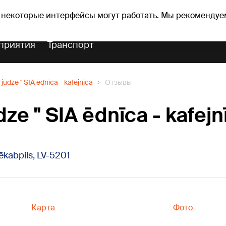
Прогноз погоды
Гороскопы
lavs
 некоторые интерфейсы могут работать. Мы рекомендуе
приятия
Транспорт
 jūdze " SIA ēdnīca - kafejnīca
Отзывы
dze " SIA ēdnīca - kafejn
Jēkabpils, LV-5201
Карта
Фото