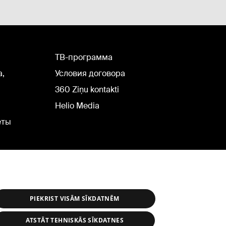
TВ-программа
а,
Условия договора
360 Ziņu kontakti
Helio Media
еты
PIEKRIST VISĀM SĪKDATNĒM
ATSTĀT TEHNISKĀS SĪKDATNES