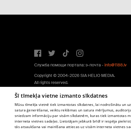
Служба помощи портала: э-почта -
info@1188.lv
Copyright © 2004-2026 SIA HELIO MEDIA.
All rights reserved.
Šī tīmekļa vietne izmanto sīkdatnes
Mūsu tīmekļa vietnē tiek izmantotas sīkdatnes, lai nodrošinātu un u
satura ģenerēšanai, veiktu reklāmas un satura mērījumus, auditorij
sniedzam informāciju par visām sīkdatnēm, kuras tiek izmantotas mū
interneta vietnes sadaļas. Lietotājam jebkurā brīdī ir iespēja piekrist
tās atsaukšana vai mainīšana attiecas uz visām interneta vietnes s