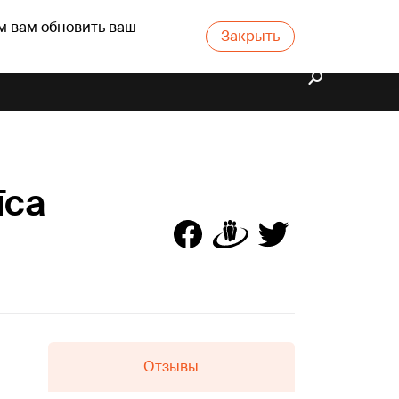
м вам обновить ваш
Закрыть
īca
Отзывы