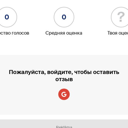
?
0
0
ство голосов
Средняя оценка
Твоя оце
Пожалуйста, войдите, чтобы оставить
отзыв
Reklāma