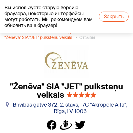
Вы используете старую версию
+26
°C
браузера, некоторые интерфейсы
Закрыть
могут работать. Мы рекомендуем вам
обновить ваш браузер!
1188 каталог компаний
Часы, ремонт часов
"Ženēva" SIA "JET" pulksteņu veikals
Отзывы
"Ženēva" SIA "JET" pulksteņu
veikals
Brīvības gatve 372, 2. stāvs, T/C “Akropole Alfa",
Rīga, LV-1006