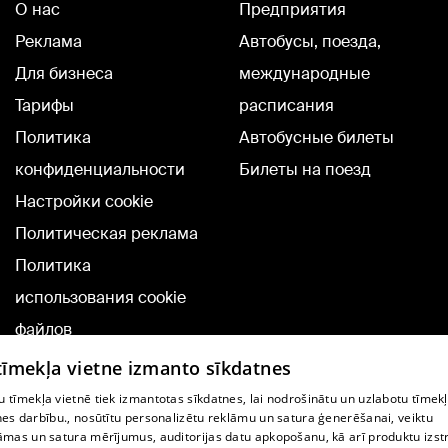
О нас
Предприятия
Реклама
Автобусы, поезда,
Для бизнеса
международные
Тарифы
расписания
Политика
Автобусные билеты
конфиденциальности
Билеты на поезд
Настройки cookie
Политическая реклама
Политика
использования cookie
файлов
Добавление
 tīmekļa vietne izmanto sīkdatnes
комментариев
 tīmekļa vietnē tiek izmantotas sīkdatnes, lai nodrošinātu un uzlabotu tīmek
nes darbību., nosūtītu personalizētu reklāmu un satura ģenerēšanai, veiktu
āmas un satura mērījumus, auditorijas datu apkopošanu, kā arī produktu izst
TВ-программа