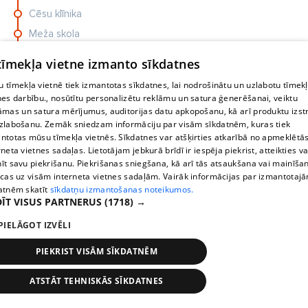
Cēsu klīnika
Meža skola
Gaujaskalns
 tīmekļa vietne izmanto sīkdatnes
 tīmekļa vietnē tiek izmantotas sīkdatnes, lai nodrošinātu un uzlabotu tīmek
nes darbību., nosūtītu personalizētu reklāmu un satura ģenerēšanai, veiktu
āmas un satura mērījumus, auditorijas datu apkopošanu, kā arī produktu izst
zlabošanu. Zemāk sniedzam informāciju par visām sīkdatnēm, kuras tiek
ntotas mūsu tīmekļa vietnēs. Sīkdatnes var atšķirties atkarībā no apmeklētā
Norvēģijā daudzbērnu māte
rneta vietnes sadaļas. Lietotājam jebkurā brīdī ir iespēja piekrist, atteikties va
nonāk aiz restēm jaundzimušā
īt savu piekrišanu. Piekrišanas sniegšana, kā arī tās atsaukšana vai mainīša
dēla vārda dēļ
ecas uz visām interneta vietnes sadaļām. Vairāk informācijas par izmantotaj
atnēm skatīt
sīkdatņu izmantošanas noteikumos.
ĪT VISUS PARTNERUS
(1718) →
Lielākā Latvijas banka
PIELĀGOT IZVĒLI
iepriecinājusi klientus, kuri tajā
glabā savus pensiju uzkrājumus
PIEKRIST VISĀM SĪKDATNĒM
ATSTĀT TEHNISKĀS SĪKDATNES
Stops
Times
Map