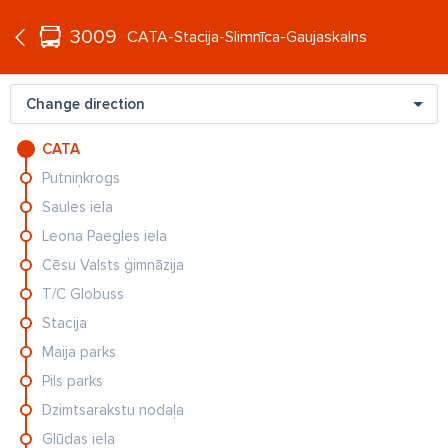
°C
+21
3009
EN
CATA-Stacija-Slimnīca-Gaujaskalns
Change direction
CATA
Putniņkrogs
Saules iela
Leona Paegles iela
Cēsu Valsts ģimnāzija
T/C Globuss
Stacija
Maija parks
Pils parks
Dzimtsarakstu nodaļa
Glūdas iela