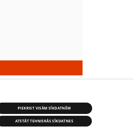
PIEKRIST VISĀM SĪKDATNĒM
ATSTĀT TEHNISKĀS SĪKDATNES