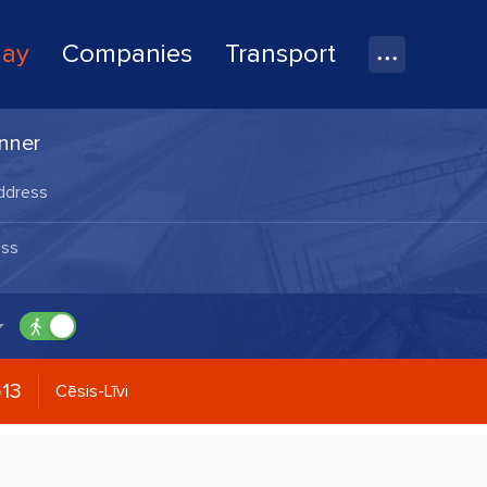
lay
Companies
Transport
nner
13
Cēsis-Līvi