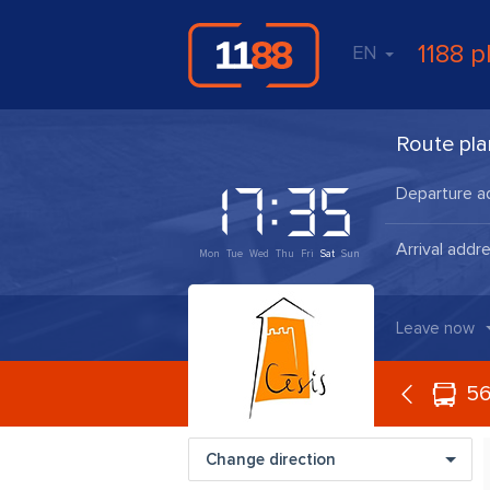
1188 p
EN
Route pla
Mon
Tue
Wed
Thu
Fri
Sat
Sun
Leave now
56
Change direction