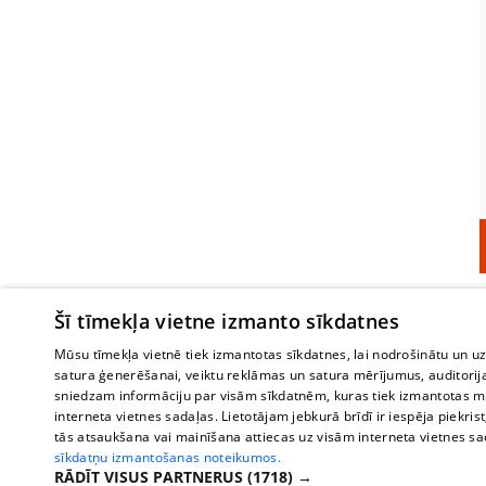
Šī tīmekļa vietne izmanto sīkdatnes
Mūsu tīmekļa vietnē tiek izmantotas sīkdatnes, lai nodrošinātu un u
satura ģenerēšanai, veiktu reklāmas un satura mērījumus, auditorij
sniedzam informāciju par visām sīkdatnēm, kuras tiek izmantotas mū
interneta vietnes sadaļas. Lietotājam jebkurā brīdī ir iespēja piekrist
tās atsaukšana vai mainīšana attiecas uz visām interneta vietnes s
sīkdatņu izmantošanas noteikumos.
RĀDĪT VISUS PARTNERUS
(1718) →