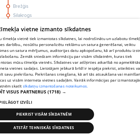
mīti,...
Brežģis
Silakrogs
Vecpiebalga
 tīmekļa vietne izmanto sīkdatnes
Ineši
 tīmekļa vietnē tiek izmantotas sīkdatnes, lai nodrošinātu un uzlabotu tīmek
Tīrumnieki
nes darbību., nosūtītu personalizētu reklāmu un satura ģenerēšanai, veiktu
āmas un satura mērījumus, auditorijas datu apkopošanu, kā arī produktu izst
Kaudzīši
zlabošanu. Zemāk sniedzam informāciju par visām sīkdatnēm, kuras tiek
Vecpiebalga
ntotas mūsu tīmekļa vietnēs. Sīkdatnes var atšķirties atkarībā no apmeklētā
rneta vietnes sadaļas. Lietotājam jebkurā brīdī ir iespēja piekrist, atteikties va
Vecpiebalgas vidusskola
īt savu piekrišanu. Piekrišanas sniegšana, kā arī tās atsaukšana vai mainīša
Silakrogs
ecas uz visām interneta vietnes sadaļām. Vairāk informācijas par izmantotaj
atnēm skatīt
sīkdatņu izmantošanas noteikumos.
Brežģis
ĪT VISUS PARTNERUS
(1718) →
Taurene
PIELĀGOT IZVĒLI
Dzērbene
PIEKRIST VISĀM SĪKDATNĒM
Bānūžu pagrieziens
Dzērbenes pienotava
ATSTĀT TEHNISKĀS SĪKDATNES
Stops
Times
Map
Bērzkrogs