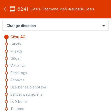
°C
+16
6241
EN
Cēsis-Dzērbene-Ineši-Kaudzīši-Cēsis
Change direction
Cēsu AO
Lauciņi
Priekuļi
Ģūģeri
Veselava
Bērzkrogs
Rabākas
Dzērbenes pienotava
Bānūžu pagrieziens
Dzērbene
SPĀNIJAS KAILGLIEMEZIS
Taurene
ejeva un
Kur beidzas tautas gudrība un sākas bioloģija? Septiņi