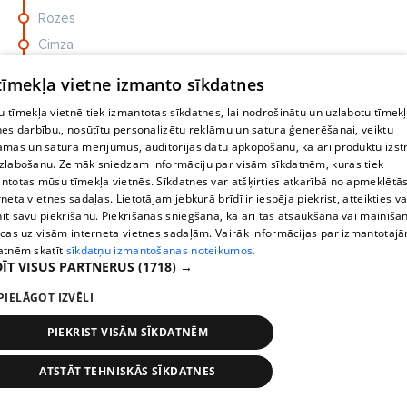
Rozes
Cimza
Rauna
 tīmekļa vietne izmanto sīkdatnes
Strīķeļi
 tīmekļa vietnē tiek izmantotas sīkdatnes, lai nodrošinātu un uzlabotu tīmek
Jaunrauna
nes darbību., nosūtītu personalizētu reklāmu un satura ģenerēšanai, veiktu
āmas un satura mērījumus, auditorijas datu apkopošanu, kā arī produktu izst
Vaives dzirnavas
zlabošanu. Zemāk sniedzam informāciju par visām sīkdatnēm, kuras tiek
Priekuļi
ntotas mūsu tīmekļa vietnēs. Sīkdatnes var atšķirties atkarībā no apmeklētā
rneta vietnes sadaļas. Lietotājam jebkurā brīdī ir iespēja piekrist, atteikties va
Cēsu AO
īt savu piekrišanu. Piekrišanas sniegšana, kā arī tās atsaukšana vai mainīša
ecas uz visām interneta vietnes sadaļām. Vairāk informācijas par izmantotaj
atnēm skatīt
sīkdatņu izmantošanas noteikumos.
ĪT VISUS PARTNERUS
(1718) →
PIELĀGOT IZVĒLI
PIEKRIST VISĀM SĪKDATNĒM
ATSTĀT TEHNISKĀS SĪKDATNES
Stops
Times
Map