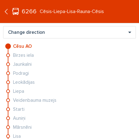
°C
+21
6266
EN
Cēsis-Liepa-Lisa-Rauna-Cēsis
Change direction
Cēsu AO
Birzes iela
Jogas pasniedzēja Zane Balode: “Ar
Jaunkalni
ziediem aizbraucu pie vīra un
pateicu - šķiramies”
Podragi
Leokādijas
"Esmu rasists un to izdarīju tīšām!":
Liepa
Lietuvas brīvprātīgais sagrauj
Veidenbauma muzejs
melnādainās Beļģijas sportistes
mēģinājumu labot pasaules rekordu
Starti
Auniņi
Mārsnēni
Lisa