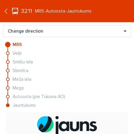
°C
+16
3211
EN
MRS-Autoosta-Jauntukums
Change direction
MRS
Veļķi
Lietuvu satricinājušās feldšera
Smilšu iela
slepkavības lietā no apcietinājuma
atbrīvo vienu no aizdomās
Slimnīca
turētajiem
Meža iela
Mirušā miljonāra Valērija Maligina
Mego
jaunāko meitu tiesā par kontrabandu
Autoosta (pie Tukuma AO)
Jauntukums