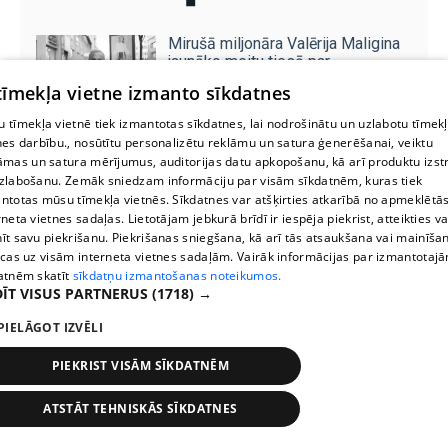
Mirušā miljonāra Valērija Maligina
jaunāko meitu tiesā par
kontrabandu
 tīmekļa vietne izmanto sīkdatnes
 tīmekļa vietnē tiek izmantotas sīkdatnes, lai nodrošinātu un uzlabotu tīmek
nes darbību., nosūtītu personalizētu reklāmu un satura ģenerēšanai, veiktu
Slavenas dāmas, kuras patiesībā
āmas un satura mērījumus, auditorijas datu apkopošanu, kā arī produktu izst
ir daudz īsākas, nekā šķiet
zlabošanu. Zemāk sniedzam informāciju par visām sīkdatnēm, kuras tiek
ntotas mūsu tīmekļa vietnēs. Sīkdatnes var atšķirties atkarībā no apmeklētā
rneta vietnes sadaļas. Lietotājam jebkurā brīdī ir iespēja piekrist, atteikties va
īt savu piekrišanu. Piekrišanas sniegšana, kā arī tās atsaukšana vai mainīša
ecas uz visām interneta vietnes sadaļām. Vairāk informācijas par izmantotaj
atnēm skatīt
sīkdatņu izmantošanas noteikumos.
ĪT VISUS PARTNERUS
(1718) →
PIELĀGOT IZVĒLI
PIEKRIST VISĀM SĪKDATNĒM
ATSTĀT TEHNISKĀS SĪKDATNES
Stops
Times
Map