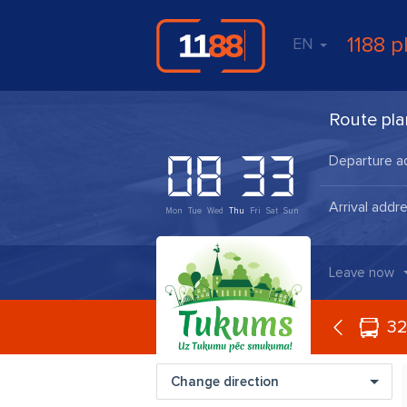
1188 p
EN
Route pla
Mon
Tue
Wed
Thu
Fri
Sat
Sun
Leave now
32
Change direction