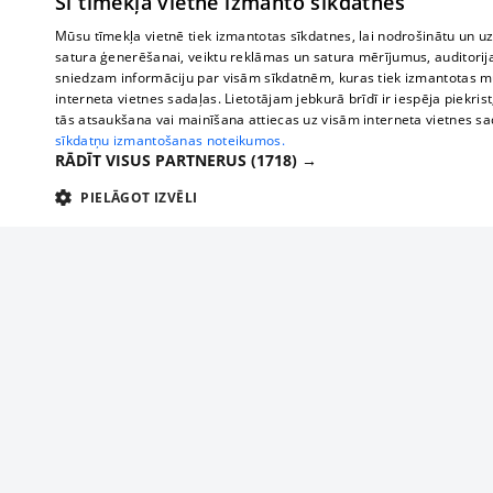
Šī tīmekļa vietne izmanto sīkdatnes
Mūsu tīmekļa vietnē tiek izmantotas sīkdatnes, lai nodrošinātu un u
satura ģenerēšanai, veiktu reklāmas un satura mērījumus, auditorij
sniedzam informāciju par visām sīkdatnēm, kuras tiek izmantotas mū
interneta vietnes sadaļas. Lietotājam jebkurā brīdī ir iespēja piekrist
tās atsaukšana vai mainīšana attiecas uz visām interneta vietnes s
sīkdatņu izmantošanas noteikumos.
RĀDĪT VISUS PARTNERUS
(1718) →
PIELĀGOT IZVĒLI
TEHNISKĀS/OBLIGĀTĀS
STATISTIKAS
M
Tehniskās/
Tehniskās/obligātās sīkdatnes nepieciešamas, lai lietotājs varētu brīvi apm
lietotājam nepieciešamo informāciju.
Nodrošinātājs
/
Darbības
Nosaukums
Apra
Domēns
ilgums
delfi-adid
delfi.lv
1 gads
Izdev