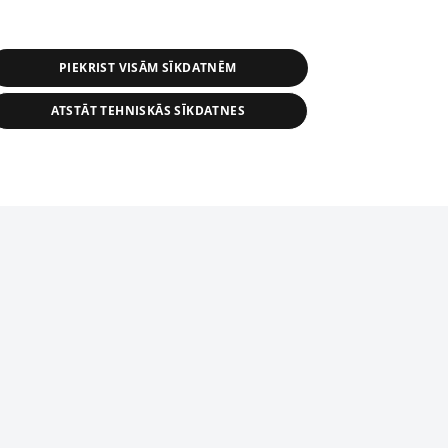
PIEKRIST VISĀM SĪKDATNĒM
ATSTĀT TEHNISKĀS SĪKDATNES
tīmekļa vietne nevarēs pilnvērtīgi darboties un sniegt