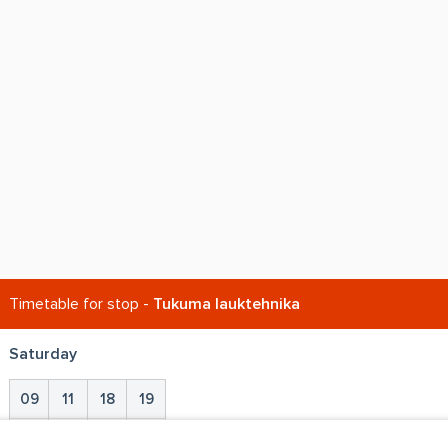
Timetable for stop -
Tukuma lauktehnika
Saturday
09
11
18
19
25
15
50
30