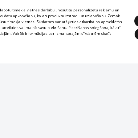
zlabotu tīmekļa vietnes darbību., nosūtītu personalizētu reklāmu un
Sunday
as datu apkopošanu, kā arī produktu izstrādi un uzlabošanu. Zemāk
su tīmekļa vietnēs. Sīkdatnes var atšķirties atkarībā no apmeklētās
10
, atteikties vai mainīt savu piekrišanu. Piekrišanas sniegšana, kā arī
adaļām. Vairāk informācijas par izmantotajām sīkdatnēm skatīt
30
ĒRĶĒŠANA
FUNKCIONĀLĀS
NEKLASIFICĒTĀS
obligātās
Statistikas
Mērķēšana
Funkcionālās
Neklasificētās
eklēt un pārlūkot tīmekļa vietni un izmantot tās piedāvātās iespējas. Bez šīm sīkdatnēm 
ksts
ēja norādītais identifikators