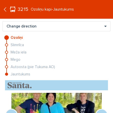
°C
+21
3215
EN
Ozoliņu kapi-Jauntukums
Change direction
Ozoliņi
Slimnīca
Meža iela
Mego
Autoosta (pie Tukuma AO)
Jauntukums
CIEMOS
Andri
FOTO: Vieta romantikai un ballītēm. Kā Andrejeva un