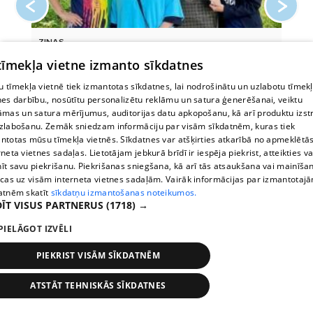
Aišpurs...
ZIŅAS
SPĀ
 un
Jauns pavērsiens grupā Duets Sandra. Par solisti
Kur
 tīmekļa vietne izmanto sīkdatnes
tagad kļuvu...
Sept
 tīmekļa vietnē tiek izmantotas sīkdatnes, lai nodrošinātu un uzlabotu tīmek
nes darbību., nosūtītu personalizētu reklāmu un satura ģenerēšanai, veiktu
āmas un satura mērījumus, auditorijas datu apkopošanu, kā arī produktu izst
zlabošanu. Zemāk sniedzam informāciju par visām sīkdatnēm, kuras tiek
ntotas mūsu tīmekļa vietnēs. Sīkdatnes var atšķirties atkarībā no apmeklētā
rneta vietnes sadaļas. Lietotājam jebkurā brīdī ir iespēja piekrist, atteikties va
īt savu piekrišanu. Piekrišanas sniegšana, kā arī tās atsaukšana vai mainīša
ecas uz visām interneta vietnes sadaļām. Vairāk informācijas par izmantotaj
atnēm skatīt
sīkdatņu izmantošanas noteikumos.
ĪT VISUS PARTNERUS
(1718) →
PIELĀGOT IZVĒLI
PIEKRIST VISĀM SĪKDATNĒM
ATSTĀT TEHNISKĀS SĪKDATNES
Stops
Times
Map