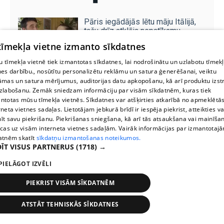
Pāris iegādājās lētu māju Itālijā,
taču drīz atklāja nepatīkamu
pārsteigumu
 tīmekļa vietne izmanto sīkdatnes
 tīmekļa vietnē tiek izmantotas sīkdatnes, lai nodrošinātu un uzlabotu tīmek
nes darbību., nosūtītu personalizētu reklāmu un satura ģenerēšanai, veiktu
Norvēģijā daudzbērnu māte
āmas un satura mērījumus, auditorijas datu apkopošanu, kā arī produktu izst
nonāk aiz restēm jaundzimušā
zlabošanu. Zemāk sniedzam informāciju par visām sīkdatnēm, kuras tiek
dēla vārda dēļ
ntotas mūsu tīmekļa vietnēs. Sīkdatnes var atšķirties atkarībā no apmeklētā
rneta vietnes sadaļas. Lietotājam jebkurā brīdī ir iespēja piekrist, atteikties va
īt savu piekrišanu. Piekrišanas sniegšana, kā arī tās atsaukšana vai mainīša
ecas uz visām interneta vietnes sadaļām. Vairāk informācijas par izmantotaj
atnēm skatīt
sīkdatņu izmantošanas noteikumos.
ĪT VISUS PARTNERUS
(1718) →
PIELĀGOT IZVĒLI
PIEKRIST VISĀM SĪKDATNĒM
ATSTĀT TEHNISKĀS SĪKDATNES
Stops
Times
Map