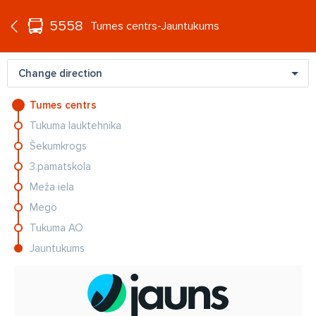
°C
+17
5558
EN
Tumes centrs-Jauntukums
Change direction
Tumes centrs
Tukuma lauktehnika
Šekumkrogs
3.pamatskola
Meža iela
Mego
Tukuma AO
Jauntukums